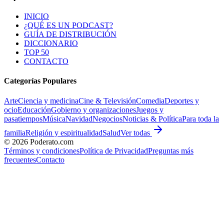
INICIO
¿QUÉ ES UN PODCAST?
GUÍA DE DISTRIBUCIÓN
DICCIONARIO
TOP 50
CONTACTO
Categorías Populares
Arte
Ciencia y medicina
Cine & Televisión
Comedia
Deportes y
ocio
Educación
Gobierno y organizaciones
Juegos y
pasatiempos
Música
Navidad
Negocios
Noticias & Política
Para toda la
familia
Religión y espiritualidad
Salud
Ver todas
©
2026
Poderato.com
Términos y condiciones
Política de Privacidad
Preguntas más
frecuentes
Contacto