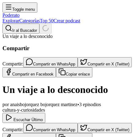
Toggle menu
Poderato
Explorar
Categorías
Top 50
Crear podcast
Ir al Buscador
Un viaje a lo desconocido
Compartir
Compartir:
Compartir en
WhatsApp
Compartir en
X (Twitter)
Compartir en
Facebook
Copiar enlace
Un viaje a lo desconocido
por
anaisbojorquez bojorquez martinez
•
3
episodios
cultura-y-curiosidades
Escuchar Último
Compartir:
Compartir en
WhatsApp
Compartir en
X (Twitter)