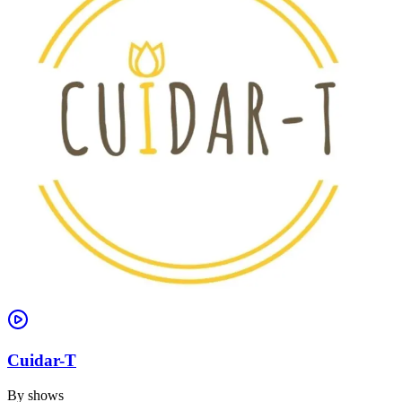
Cuidar-T
By
shows