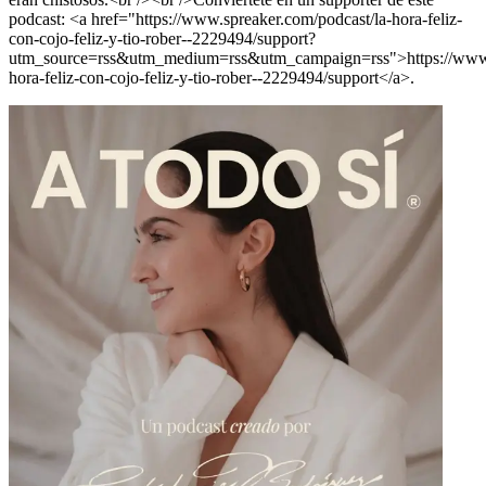
podcast: <a href="https://www.spreaker.com/podcast/la-hora-feliz-
con-cojo-feliz-y-tio-rober--2229494/support?
utm_source=rss&utm_medium=rss&utm_campaign=rss">https://www.s
hora-feliz-con-cojo-feliz-y-tio-rober--2229494/support</a>.