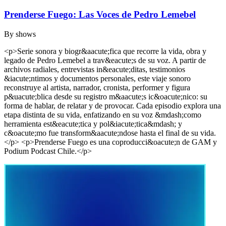
Prenderse Fuego: Las Voces de Pedro Lemebel
By
shows
<p>Serie sonora y biogr&aacute;fica que recorre la vida, obra y
legado de Pedro Lemebel a trav&eacute;s de su voz. A partir de
archivos radiales, entrevistas in&eacute;ditas, testimonios
&iacute;ntimos y documentos personales, este viaje sonoro
reconstruye al artista, narrador, cronista, performer y figura
p&uacute;blica desde su registro m&aacute;s ic&oacute;nico: su
forma de hablar, de relatar y de provocar. Cada episodio explora una
etapa distinta de su vida, enfatizando en su voz &mdash;como
herramienta est&eacute;tica y pol&iacute;tica&mdash; y
c&oacute;mo fue transform&aacute;ndose hasta el final de su vida.
</p> <p>Prenderse Fuego es una coproducci&oacute;n de GAM y
Podium Podcast Chile.</p>