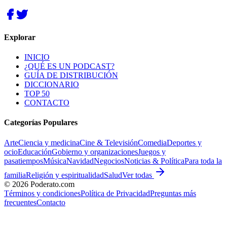
Explorar
INICIO
¿QUÉ ES UN PODCAST?
GUÍA DE DISTRIBUCIÓN
DICCIONARIO
TOP 50
CONTACTO
Categorías Populares
Arte
Ciencia y medicina
Cine & Televisión
Comedia
Deportes y
ocio
Educación
Gobierno y organizaciones
Juegos y
pasatiempos
Música
Navidad
Negocios
Noticias & Política
Para toda la
familia
Religión y espiritualidad
Salud
Ver todas
©
2026
Poderato.com
Términos y condiciones
Política de Privacidad
Preguntas más
frecuentes
Contacto