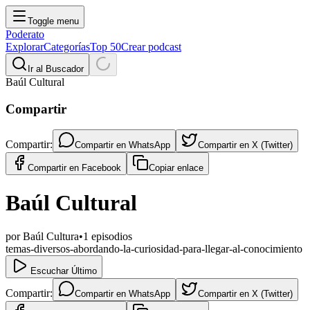
Toggle menu
Poderato
Explorar
Categorías
Top 50
Crear podcast
Ir al Buscador
Baúl Cultural
Compartir
Compartir:
Compartir en
WhatsApp
Compartir en
X (Twitter)
Compartir en
Facebook
Copiar enlace
Baúl Cultural
por
Baúl Cultura
•
1
episodios
temas-diversos-abordando-la-curiosidad-para-llegar-al-conocimiento
Escuchar Último
Compartir:
Compartir en
WhatsApp
Compartir en
X (Twitter)