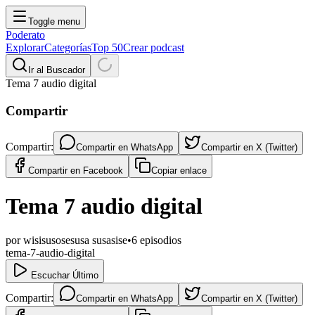
Toggle menu
Poderato
Explorar
Categorías
Top 50
Crear podcast
Ir al Buscador
Tema 7 audio digital
Compartir
Compartir:
Compartir en
WhatsApp
Compartir en
X (Twitter)
Compartir en
Facebook
Copiar enlace
Tema 7 audio digital
por
wisisusosesusa susasise
•
6
episodios
tema-7-audio-digital
Escuchar Último
Compartir:
Compartir en
WhatsApp
Compartir en
X (Twitter)