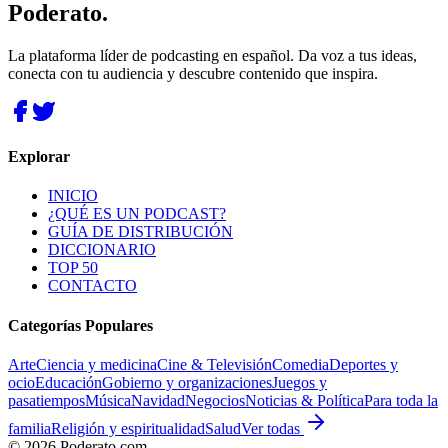
Poderato
.
La plataforma líder de podcasting en español. Da voz a tus ideas,
conecta con tu audiencia y descubre contenido que inspira.
Explorar
INICIO
¿QUÉ ES UN PODCAST?
GUÍA DE DISTRIBUCIÓN
DICCIONARIO
TOP 50
CONTACTO
Categorías Populares
Arte
Ciencia y medicina
Cine & Televisión
Comedia
Deportes y
ocio
Educación
Gobierno y organizaciones
Juegos y
pasatiempos
Música
Navidad
Negocios
Noticias & Política
Para toda la
familia
Religión y espiritualidad
Salud
Ver todas
©
2026
Poderato.com