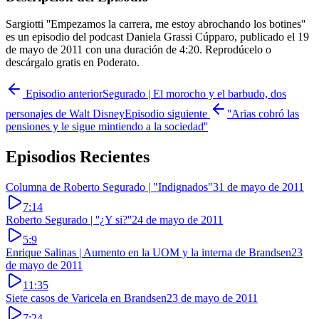
Sargiotti ''Empezamos la carrera, me estoy abrochando los botines''
es un episodio del podcast Daniela Grassi Cúpparo, publicado el 19
de mayo de 2011 con una duración de 4:20. Reprodúcelo o
descárgalo gratis en Poderato.
Episodio anterior
Segurado | El morocho y el barbudo, dos
personajes de Walt Disney
Episodio siguiente
''Arias cobró las
pensiones y le sigue mintiendo a la sociedad''
Episodios Recientes
Columna de Roberto Segurado | "Indignados"
31 de mayo de 2011
7:14
Roberto Segurado | ''¿Y si?''
24 de mayo de 2011
5:9
Enrique Salinas | Aumento en la UOM y la interna de Brandsen
23
de mayo de 2011
11:35
Siete casos de Varicela en Brandsen
23 de mayo de 2011
7:24