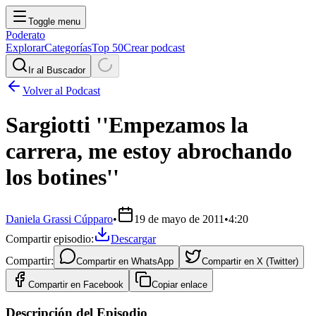
Toggle menu
Poderato
Explorar
Categorías
Top 50
Crear podcast
Ir al Buscador
Volver al Podcast
Sargiotti ''Empezamos la
carrera, me estoy abrochando
los botines''
Daniela Grassi Cúpparo
•
19 de mayo de 2011
•
4:20
Compartir episodio:
Descargar
Compartir:
Compartir en
WhatsApp
Compartir en
X (Twitter)
Compartir en
Facebook
Copiar enlace
Descripción del Episodio