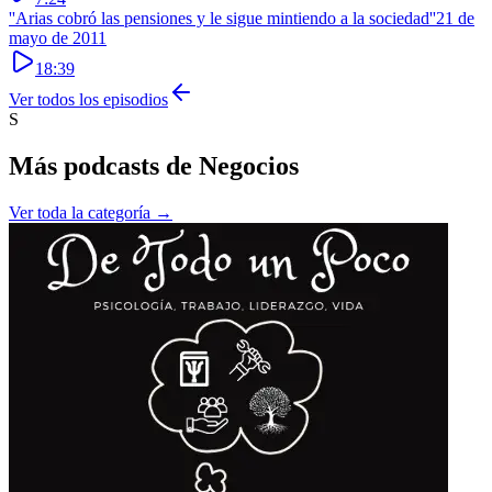
''Arias cobró las pensiones y le sigue mintiendo a la sociedad''
21 de
mayo de 2011
18:39
Ver todos los episodios
S
Más podcasts de
Negocios
Ver toda la categoría →