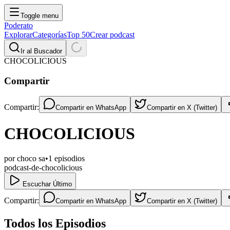
Toggle menu
Poderato
Explorar
Categorías
Top 50
Crear podcast
Ir al Buscador
CHOCOLICIOUS
Compartir
Compartir:
Compartir en
WhatsApp
Compartir en
X (Twitter)
CHOCOLICIOUS
por
choco sa
•
1
episodios
podcast-de-chocolicious
Escuchar Último
Compartir:
Compartir en
WhatsApp
Compartir en
X (Twitter)
Todos los Episodios