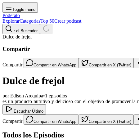
Toggle menu
Poderato
Explorar
Categorías
Top 50
Crear podcast
Ir al Buscador
Dulce de frejol
Compartir
Compartir:
Compartir en
WhatsApp
Compartir en
X (Twitter)
Dulce de frejol
por
Edison Arequipa
•
1
episodios
es-un-producto-nutritivo-y-delicioso-con-el-objetivo-de-promover-la-n
Escuchar Último
Compartir:
Compartir en
WhatsApp
Compartir en
X (Twitter)
Todos los Episodios