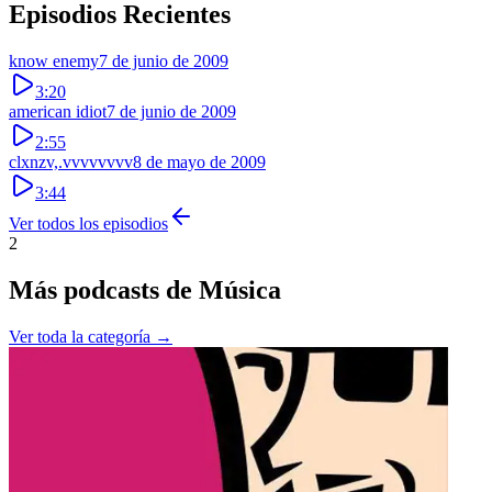
Episodios Recientes
know enemy
7 de junio de 2009
3:20
american idiot
7 de junio de 2009
2:55
clxnzv,.vvvvvvvv
8 de mayo de 2009
3:44
Ver todos los episodios
2
Más podcasts de
Música
Ver toda la categoría →