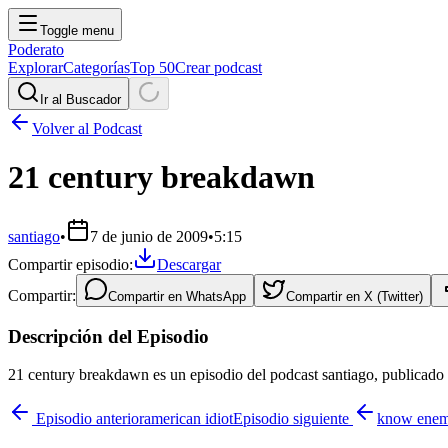
Toggle menu
Poderato
Explorar
Categorías
Top 50
Crear podcast
Ir al Buscador
Volver al Podcast
21 century breakdawn
santiago
•
7 de junio de 2009
•
5:15
Compartir episodio:
Descargar
Compartir:
Compartir en
WhatsApp
Compartir en
X (Twitter)
Descripción del Episodio
21 century breakdawn es un episodio del podcast santiago, publicado 
Episodio anterior
american idiot
Episodio siguiente
know ene