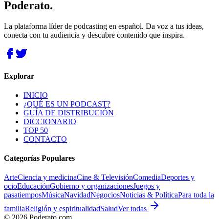
Poderato
.
La plataforma líder de podcasting en español. Da voz a tus ideas,
conecta con tu audiencia y descubre contenido que inspira.
Explorar
INICIO
¿QUÉ ES UN PODCAST?
GUÍA DE DISTRIBUCIÓN
DICCIONARIO
TOP 50
CONTACTO
Categorías Populares
Arte
Ciencia y medicina
Cine & Televisión
Comedia
Deportes y
ocio
Educación
Gobierno y organizaciones
Juegos y
pasatiempos
Música
Navidad
Negocios
Noticias & Política
Para toda la
familia
Religión y espiritualidad
Salud
Ver todas
©
2026
Poderato.com