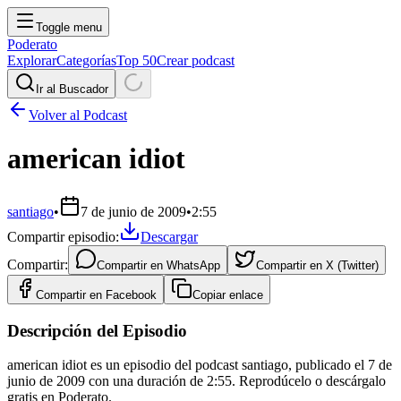
Toggle menu
Poderato
Explorar
Categorías
Top 50
Crear podcast
Ir al Buscador
Volver al Podcast
american idiot
santiago
•
7 de junio de 2009
•
2:55
Compartir episodio:
Descargar
Compartir:
Compartir en
WhatsApp
Compartir en
X (Twitter)
Compartir en
Facebook
Copiar enlace
Descripción del Episodio
american idiot es un episodio del podcast santiago, publicado el 7 de
junio de 2009 con una duración de 2:55. Reprodúcelo o descárgalo
gratis en Poderato.