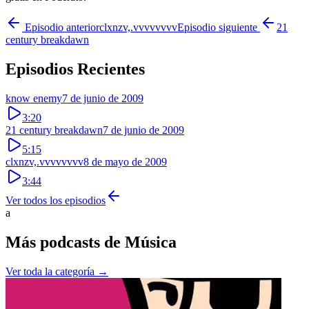
Episodio anterior
clxnzv,.vvvvvvvv
Episodio siguiente
21
century breakdawn
Episodios Recientes
know enemy
7 de junio de 2009
3:20
21 century breakdawn
7 de junio de 2009
5:15
clxnzv,.vvvvvvvv
8 de mayo de 2009
3:44
Ver todos los episodios
a
Más podcasts de
Música
Ver toda la categoría →