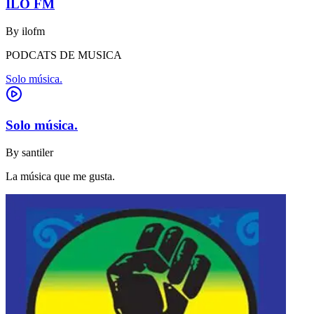
ILO FM
By
ilofm
PODCATS DE MUSICA
Solo música.
Solo música.
By
santiler
La música que me gusta.