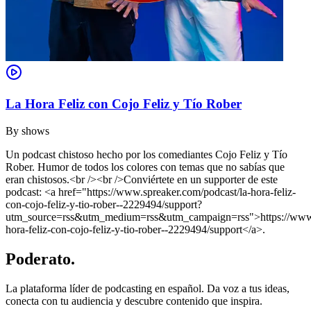
La Hora Feliz con Cojo Feliz y Tío Rober
By
shows
Un podcast chistoso hecho por los comediantes Cojo Feliz y Tío
Rober. Humor de todos los colores con temas que no sabías que
eran chistosos.<br /><br />Conviértete en un supporter de este
podcast: <a href="https://www.spreaker.com/podcast/la-hora-feliz-
con-cojo-feliz-y-tio-rober--2229494/support?
utm_source=rss&utm_medium=rss&utm_campaign=rss">https://www.s
hora-feliz-con-cojo-feliz-y-tio-rober--2229494/support</a>.
Poderato
.
La plataforma líder de podcasting en español. Da voz a tus ideas,
conecta con tu audiencia y descubre contenido que inspira.