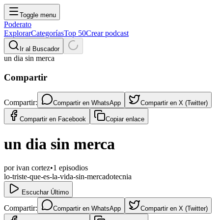
Toggle menu
Poderato
Explorar
Categorías
Top 50
Crear podcast
Ir al Buscador
un dia sin merca
Compartir
Compartir:
Compartir en
WhatsApp
Compartir en
X (Twitter)
Compartir en
Facebook
Copiar enlace
un dia sin merca
por
ivan cortez
•
1
episodios
lo-triste-que-es-la-vida-sin-mercadotecnia
Escuchar Último
Compartir:
Compartir en
WhatsApp
Compartir en
X (Twitter)