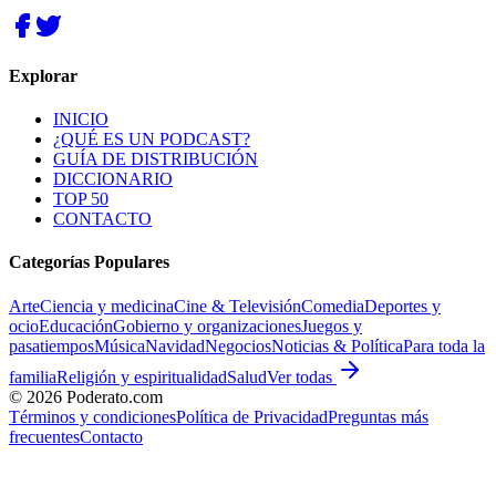
Explorar
INICIO
¿QUÉ ES UN PODCAST?
GUÍA DE DISTRIBUCIÓN
DICCIONARIO
TOP 50
CONTACTO
Categorías Populares
Arte
Ciencia y medicina
Cine & Televisión
Comedia
Deportes y
ocio
Educación
Gobierno y organizaciones
Juegos y
pasatiempos
Música
Navidad
Negocios
Noticias & Política
Para toda la
familia
Religión y espiritualidad
Salud
Ver todas
©
2026
Poderato.com
Términos y condiciones
Política de Privacidad
Preguntas más
frecuentes
Contacto