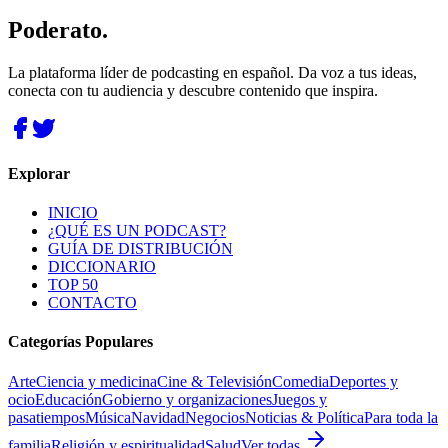
Poderato
.
La plataforma líder de podcasting en español. Da voz a tus ideas,
conecta con tu audiencia y descubre contenido que inspira.
Explorar
INICIO
¿QUÉ ES UN PODCAST?
GUÍA DE DISTRIBUCIÓN
DICCIONARIO
TOP 50
CONTACTO
Categorías Populares
Arte
Ciencia y medicina
Cine & Televisión
Comedia
Deportes y
ocio
Educación
Gobierno y organizaciones
Juegos y
pasatiempos
Música
Navidad
Negocios
Noticias & Política
Para toda la
familia
Religión y espiritualidad
Salud
Ver todas