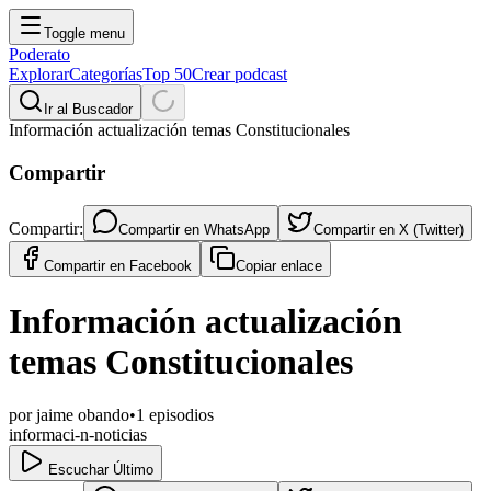
Toggle menu
Poderato
Explorar
Categorías
Top 50
Crear podcast
Ir al Buscador
Información actualización temas Constitucionales
Compartir
Compartir:
Compartir en
WhatsApp
Compartir en
X (Twitter)
Compartir en
Facebook
Copiar enlace
Información actualización
temas Constitucionales
por
jaime obando
•
1
episodios
informaci-n-noticias
Escuchar Último