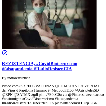
REZIZTENCIA, #CovidBioterrorismo
#falsapandemia #RadioResistenCIA
By
radioresistencia
vimeo.com/85319098 VACUNAS QUE MATAN LA VERDAD
del Virus d Papiloma Humano @Metropoli1150 @AristotelesSD
@EPN @SATMX #gdl pin.it/7E0eG0u via @Pinterest #tecnoacoso
#nosfumigan #CovidBioterrorismo #falsapandemia
#RadioResistenCIA #ReziztenCIA pic.twitter.com/iFHufjzKBN