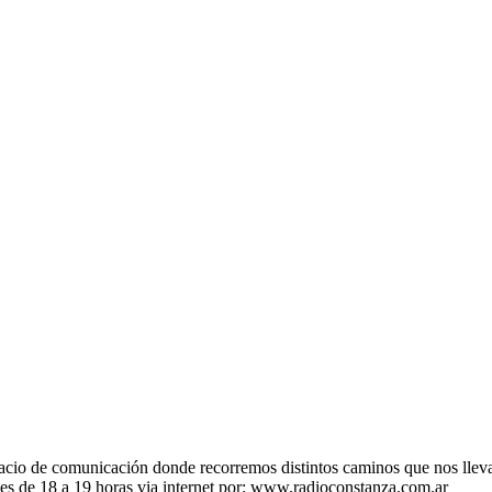
 de comunicación donde recorremos distintos caminos que nos llevan a
ves de 18 a 19 horas via internet por: www.radioconstanza.com.ar