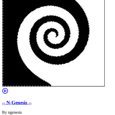
-- N-Genesis --
By
ngenesis