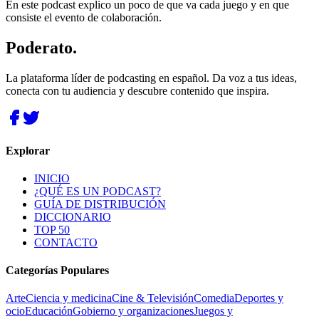
En este podcast explico un poco de que va cada juego y en que
consiste el evento de colaboración.
Poderato
.
La plataforma líder de podcasting en español. Da voz a tus ideas,
conecta con tu audiencia y descubre contenido que inspira.
Explorar
INICIO
¿QUÉ ES UN PODCAST?
GUÍA DE DISTRIBUCIÓN
DICCIONARIO
TOP 50
CONTACTO
Categorías Populares
Arte
Ciencia y medicina
Cine & Televisión
Comedia
Deportes y
ocio
Educación
Gobierno y organizaciones
Juegos y