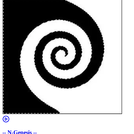
-- N-Genesis --