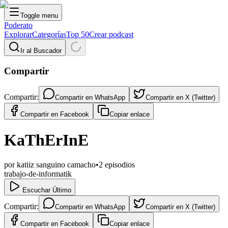
Toggle menu
Poderato
Explorar
Categorías
Top 50
Crear podcast
Ir al Buscador
Compartir
Compartir:
Compartir en
WhatsApp
Compartir en
X (Twitter)
Compartir en
Facebook
Copiar enlace
KaThErInE
por
katiiz sanguino camacho
•
2
episodios
trabajo-de-informatik
Escuchar Último
Compartir:
Compartir en
WhatsApp
Compartir en
X (Twitter)
Compartir en
Facebook
Copiar enlace