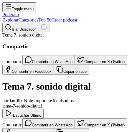
Toggle menu
Poderato
Explorar
Categorías
Top 50
Crear podcast
Ir al Buscador
Tema 7. sonido digital
Compartir
Compartir:
Compartir en
WhatsApp
Compartir en
X (Twitter)
Compartir en
Facebook
Copiar enlace
Tema 7. sonido digital
por
lauriiix Note Importan
•
6
episodios
tema-7-sonido-digital
Escuchar Último
Compartir:
Compartir en
WhatsApp
Compartir en
X (Twitter)