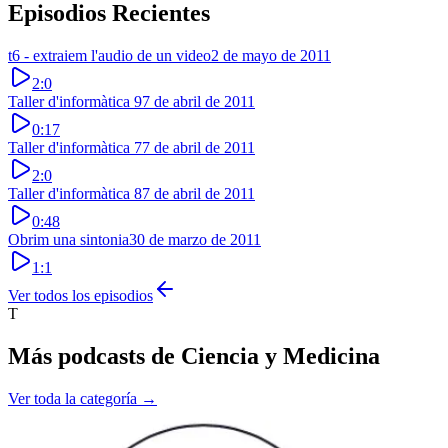
Episodios Recientes
t6 - extraiem l'audio de un video
2 de mayo de 2011
2:0
Taller d'informàtica 9
7 de abril de 2011
0:17
Taller d'informàtica 7
7 de abril de 2011
2:0
Taller d'informàtica 8
7 de abril de 2011
0:48
Obrim una sintonia
30 de marzo de 2011
1:1
Ver todos los episodios
T
Más podcasts de
Ciencia y Medicina
Ver toda la categoría →