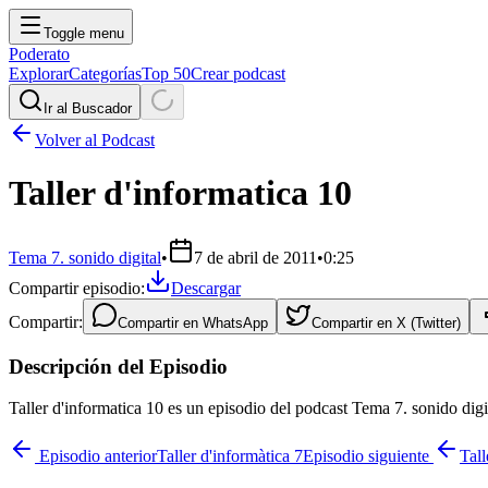
Toggle menu
Poderato
Explorar
Categorías
Top 50
Crear podcast
Ir al Buscador
Volver al Podcast
Taller d'informatica 10
Tema 7. sonido digital
•
7 de abril de 2011
•
0:25
Compartir episodio:
Descargar
Compartir:
Compartir en
WhatsApp
Compartir en
X (Twitter)
Descripción del Episodio
Taller d'informatica 10 es un episodio del podcast Tema 7. sonido dig
Episodio anterior
Taller d'informàtica 7
Episodio siguiente
Tall