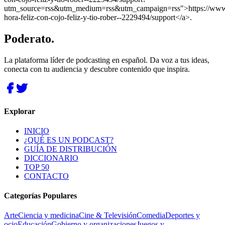
utm_source=rss&utm_medium=rss&utm_campaign=rss">https://www.s
hora-feliz-con-cojo-feliz-y-tio-rober--2229494/support</a>.
Poderato
.
La plataforma líder de podcasting en español. Da voz a tus ideas,
conecta con tu audiencia y descubre contenido que inspira.
Explorar
INICIO
¿QUÉ ES UN PODCAST?
GUÍA DE DISTRIBUCIÓN
DICCIONARIO
TOP 50
CONTACTO
Categorías Populares
Arte
Ciencia y medicina
Cine & Televisión
Comedia
Deportes y
ocio
Educación
Gobierno y organizaciones
Juegos y