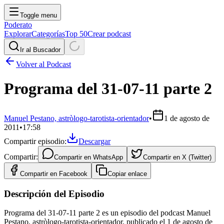
Toggle menu
Poderato
Explorar
Categorías
Top 50
Crear podcast
Ir al Buscador
Volver al Podcast
Programa del 31-07-11 parte 2
Manuel Pestano, astròlogo-tarotista-orientador
•
1 de agosto de
2011
•
17:58
Compartir episodio:
Descargar
Compartir:
Compartir en
WhatsApp
Compartir en
X (Twitter)
Compartir en
Facebook
Copiar enlace
Descripción del Episodio
Programa del 31-07-11 parte 2 es un episodio del podcast Manuel
Pestano, astròlogo-tarotista-orientador, publicado el 1 de agosto de