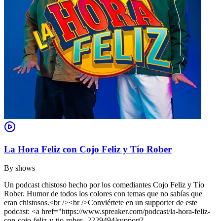
La Hora Feliz con Cojo Feliz y Tío Rober
By
shows
Un podcast chistoso hecho por los comediantes Cojo Feliz y Tío
Rober. Humor de todos los colores con temas que no sabías que
eran chistosos.<br /><br />Conviértete en un supporter de este
podcast: <a href="https://www.spreaker.com/podcast/la-hora-feliz-
con-cojo-feliz-y-tio-rober--2229494/support?