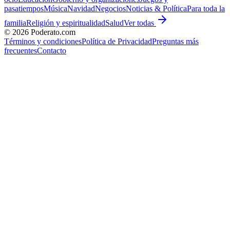
pasatiempos
Música
Navidad
Negocios
Noticias & Política
Para toda la
familia
Religión y espiritualidad
Salud
Ver todas
©
2026
Poderato.com
Términos y condiciones
Política de Privacidad
Preguntas más
frecuentes
Contacto