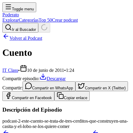
Toggle menu
Poderato
Explorar
Categorías
Top 50
Crear podcast
Ir al Buscador
Volver al Podcast
Cuento
IT Class
•
10 de junio de 2011
•
1:24
Compartir episodio:
Descargar
Compartir:
Compartir en
WhatsApp
Compartir en
X (Twitter)
Compartir en
Facebook
Copiar enlace
Descripción del Episodio
podcast-2-este-cuento-se-trata-de-tres-cerditos-que-construyen-una-
casita-y-el-lobo-se-los-quiere-comer