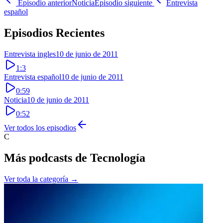
Episodio anterior
Noticia
Episodio siguiente
Entrevista
español
Episodios Recientes
Entrevista ingles
10 de junio de 2011
1:3
Entrevista español
10 de junio de 2011
0:59
Noticia
10 de junio de 2011
0:52
Ver todos los episodios
C
Más podcasts de
Tecnología
Ver toda la categoría →