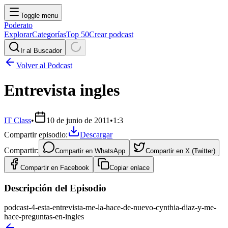
Toggle menu
Poderato
Explorar
Categorías
Top 50
Crear podcast
Ir al Buscador
Volver al Podcast
Entrevista ingles
IT Class
•
10 de junio de 2011
•
1:3
Compartir episodio:
Descargar
Compartir:
Compartir en
WhatsApp
Compartir en
X (Twitter)
Compartir en
Facebook
Copiar enlace
Descripción del Episodio
podcast-4-esta-entrevista-me-la-hace-de-nuevo-cynthia-diaz-y-me-
hace-preguntas-en-ingles