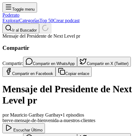
Toggle menu
Poderato
Explorar
Categorías
Top 50
Crear podcast
Ir al Buscador
Mensaje del Presidente de Next Level pr
Compartir
Compartir:
Compartir en
WhatsApp
Compartir en
X (Twitter)
Compartir en
Facebook
Copiar enlace
Mensaje del Presidente de Next
Level pr
por
Mauricio Garibay Garibay
•
1
episodios
breve-mensaje-de-bienvenida-a-nuestros-clientes
Escuchar Último