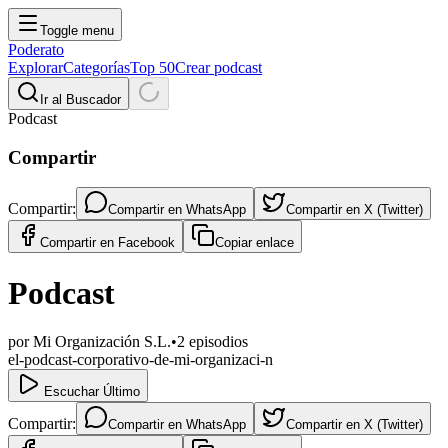
Toggle menu
Poderato
Explorar
Categorías
Top 50
Crear podcast
Ir al Buscador
Podcast
Compartir
Compartir:
Compartir en
WhatsApp
Compartir en
X (Twitter)
Compartir en
Facebook
Copiar enlace
Podcast
por
Mi Organización S.L.
•
2
episodios
el-podcast-corporativo-de-mi-organizaci-n
Escuchar Último
Compartir:
Compartir en
WhatsApp
Compartir en
X (Twitter)