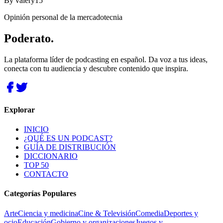
By
valery15
Opinión personal de la mercadotecnia
Poderato
.
La plataforma líder de podcasting en español. Da voz a tus ideas,
conecta con tu audiencia y descubre contenido que inspira.
Explorar
INICIO
¿QUÉ ES UN PODCAST?
GUÍA DE DISTRIBUCIÓN
DICCIONARIO
TOP 50
CONTACTO
Categorías Populares
Arte
Ciencia y medicina
Cine & Televisión
Comedia
Deportes y
ocio
Educación
Gobierno y organizaciones
Juegos y