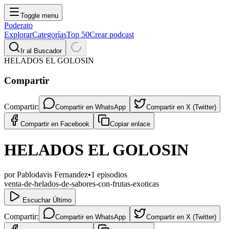
Toggle menu
Poderato
Explorar
Categorías
Top 50
Crear podcast
Ir al Buscador
HELADOS EL GOLOSIN
Compartir
Compartir:
Compartir en
WhatsApp
Compartir en
X (Twitter)
Compartir en
Facebook
Copiar enlace
HELADOS EL GOLOSIN
por
Pablodavis Fernandez
•
1
episodios
venta-de-helados-de-sabores-con-frutas-exoticas
Escuchar Último
Compartir:
Compartir en
WhatsApp
Compartir en
X (Twitter)