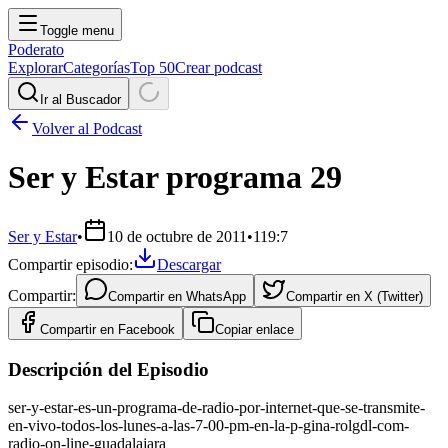
Toggle menu
Poderato
Explorar
Categorías
Top 50
Crear podcast
Ir al Buscador
Volver al Podcast
Ser y Estar programa 29
Ser y Estar
•
10 de octubre de 2011
•
119:7
Compartir episodio:
Descargar
Compartir:
Compartir en
WhatsApp
Compartir en
X (Twitter)
Compartir en
Facebook
Copiar enlace
Descripción del Episodio
ser-y-estar-es-un-programa-de-radio-por-internet-que-se-transmite-
en-vivo-todos-los-lunes-a-las-7-00-pm-en-la-p-gina-rolgdl-com-
radio-on-line-guadalajara