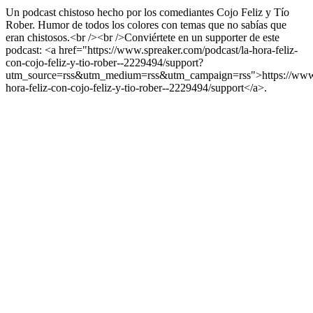
Un podcast chistoso hecho por los comediantes Cojo Feliz y Tío
Rober. Humor de todos los colores con temas que no sabías que
eran chistosos.<br /><br />Conviértete en un supporter de este
podcast: <a href="https://www.spreaker.com/podcast/la-hora-feliz-
con-cojo-feliz-y-tio-rober--2229494/support?
utm_source=rss&utm_medium=rss&utm_campaign=rss">https://www.s
hora-feliz-con-cojo-feliz-y-tio-rober--2229494/support</a>.