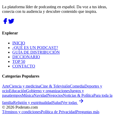
La plataforma líder de podcasting en español. Da voz a tus ideas,
conecta con tu audiencia y descubre contenido que inspira.
Explorar
INICIO
¿QUÉ ES UN PODCAST?
GUÍA DE DISTRIBUCIÓN
DICCIONARIO
TOP 50
CONTACTO
Categorías Populares
Arte
Ciencia y medicina
Cine & Televisión
Comedia
Deportes y
ocio
Educación
Gobierno y organizaciones
Juegos y
pasatiempos
Música
Navidad
Negocios
Noticias & Política
Para toda la
familia
Religión y espiritualidad
Salud
Ver todas
©
2026
Poderato.com
Términos y condiciones
Política de Privacidad
Preguntas más