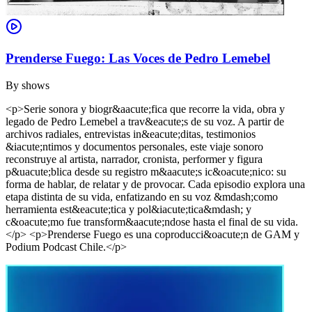
Prenderse Fuego: Las Voces de Pedro Lemebel
By
shows
<p>Serie sonora y biogr&aacute;fica que recorre la vida, obra y
legado de Pedro Lemebel a trav&eacute;s de su voz. A partir de
archivos radiales, entrevistas in&eacute;ditas, testimonios
&iacute;ntimos y documentos personales, este viaje sonoro
reconstruye al artista, narrador, cronista, performer y figura
p&uacute;blica desde su registro m&aacute;s ic&oacute;nico: su
forma de hablar, de relatar y de provocar. Cada episodio explora una
etapa distinta de su vida, enfatizando en su voz &mdash;como
herramienta est&eacute;tica y pol&iacute;tica&mdash; y
c&oacute;mo fue transform&aacute;ndose hasta el final de su vida.
</p> <p>Prenderse Fuego es una coproducci&oacute;n de GAM y
Podium Podcast Chile.</p>