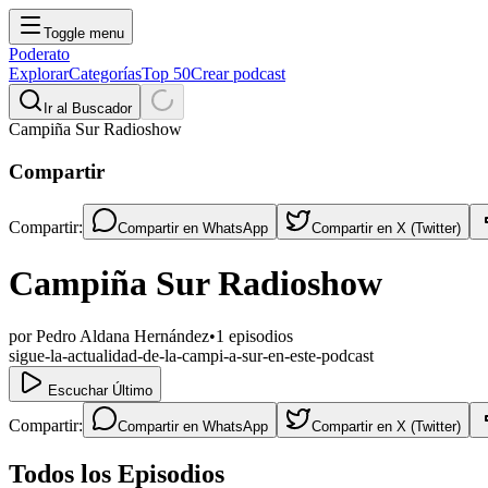
Toggle menu
Poderato
Explorar
Categorías
Top 50
Crear podcast
Ir al Buscador
Campiña Sur Radioshow
Compartir
Compartir:
Compartir en
WhatsApp
Compartir en
X (Twitter)
Campiña Sur Radioshow
por
Pedro Aldana Hernández
•
1
episodios
sigue-la-actualidad-de-la-campi-a-sur-en-este-podcast
Escuchar Último
Compartir:
Compartir en
WhatsApp
Compartir en
X (Twitter)
Todos los Episodios