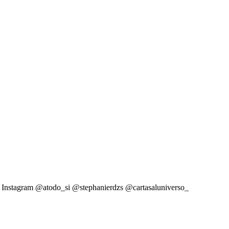
guez Instagram @atodo_si @stephanierdzs @cartasaluniverso_