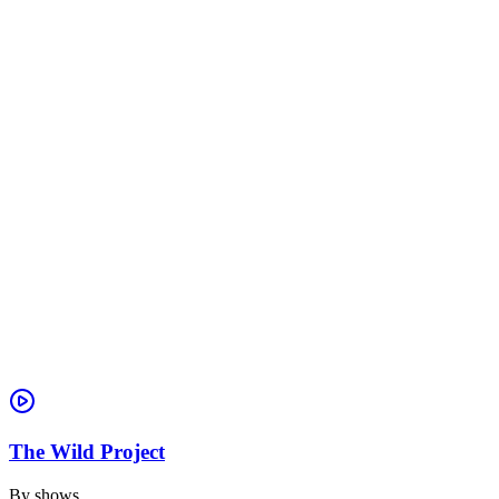
The Wild Project
By
shows