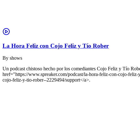
La Hora Feliz con Cojo Feliz y Tío Rober
By
shows
Un podcast chistoso hecho por los comediantes Cojo Feliz y Tío Rober
href="https://www.spreaker.com/podcast/la-hora-feliz-con-cojo-fel
cojo-feliz-y-tio-rober--2229494/support</a>.