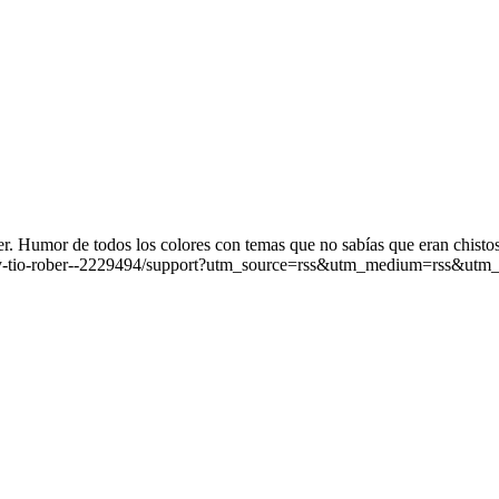
. Humor de todos los colores con temas que no sabías que eran chistos
iz-y-tio-rober--2229494/support?utm_source=rss&utm_medium=rss&utm_