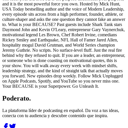
and it is the most powerful force you own. Hosted by Mick Hunt,
USA Today bestselling author and the voice of Modern Leadership,
every episode sits across from a high performer, founder, athlete, or
culture-shaper and asks the one question they cannot fake an answer
to. What is your BECAUSE? Past guests include Shark Tank stars
Daymond John and Kevin O'Leary, entrepreneur Gary Vaynerchuk,
motivational legend Les Brown, Chef Robert Irvine, comedians
Rickey Smiley and Earthquake, NFL Hall of Famer Jared Allen,
hospitality mogul David Grutman, and World Series champion
Jeremy Guthrie. No scripts. No surface-level fluff. Just the real fire
behind why they refused to quit. If you are a leader, an entrepreneur,
or someone who is done coasting on motivational quotes, this is
your show. You will walk away every week with mindset shifts,
leadership strategy, and the kind of straight talk that actually moves
you forward. New episodes drop weekly. Follow Mick Unplugged
on Apple Podcasts, Spotify, and YouTube so you never miss one.
Your BECAUSE is your Superpower. Go Unleash It.
Poderato
.
La plataforma líder de podcasting en español. Da voz a tus ideas,
conecta con tu audiencia y descubre contenido que inspira.