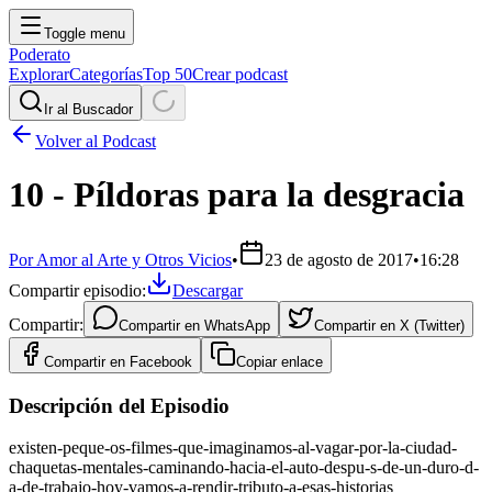
Toggle menu
Poderato
Explorar
Categorías
Top 50
Crear podcast
Ir al Buscador
Volver al Podcast
10 - Píldoras para la desgracia
Por Amor al Arte y Otros Vicios
•
23 de agosto de 2017
•
16:28
Compartir episodio:
Descargar
Compartir:
Compartir en
WhatsApp
Compartir en
X (Twitter)
Compartir en
Facebook
Copiar enlace
Descripción del Episodio
existen-peque-os-filmes-que-imaginamos-al-vagar-por-la-ciudad-
chaquetas-mentales-caminando-hacia-el-auto-despu-s-de-un-duro-d-
a-de-trabajo-hoy-vamos-a-rendir-tributo-a-esas-historias