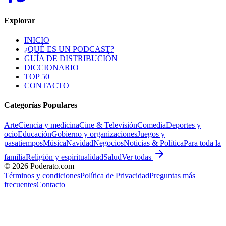
Explorar
INICIO
¿QUÉ ES UN PODCAST?
GUÍA DE DISTRIBUCIÓN
DICCIONARIO
TOP 50
CONTACTO
Categorías Populares
Arte
Ciencia y medicina
Cine & Televisión
Comedia
Deportes y
ocio
Educación
Gobierno y organizaciones
Juegos y
pasatiempos
Música
Navidad
Negocios
Noticias & Política
Para toda la
familia
Religión y espiritualidad
Salud
Ver todas
©
2026
Poderato.com
Términos y condiciones
Política de Privacidad
Preguntas más
frecuentes
Contacto