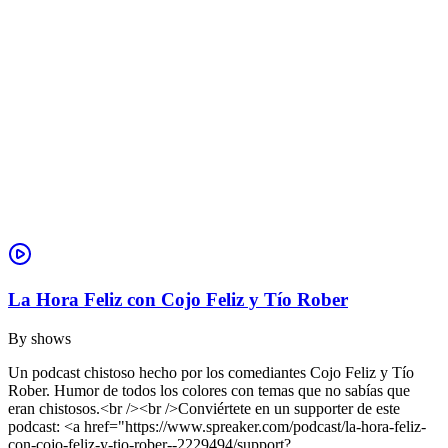
La Hora Feliz con Cojo Feliz y Tío Rober
By
shows
Un podcast chistoso hecho por los comediantes Cojo Feliz y Tío
Rober. Humor de todos los colores con temas que no sabías que
eran chistosos.<br /><br />Conviértete en un supporter de este
podcast: <a href="https://www.spreaker.com/podcast/la-hora-feliz-
con-cojo-feliz-y-tio-rober--2229494/support?