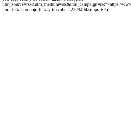
utm_source=rss&utm_medium=rss&utm_campaign=rss">https://www.s
hora-feliz-con-cojo-feliz-y-tio-rober--2229494/support</a>.