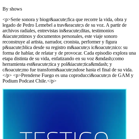
By
shows
<p>Serie sonora y biogr&aacute;fica que recorre la vida, obra y
legado de Pedro Lemebel a trav&eacute;s de su voz. A partir de
archivos radiales, entrevistas in&eacute;ditas, testimonios
&iacute;ntimos y documentos personales, este viaje sonoro
reconstruye al artista, narrador, cronista, performer y figura
p&uacute;blica desde su registro m&aacute;s ic&oacute;nico: su
forma de hablar, de relatar y de provocar. Cada episodio explora una
etapa distinta de su vida, enfatizando en su voz &mdash;como
herramienta est&eacute;tica y pol&iacute;tica&mdash; y
c&oacute;mo fue transform&aacute;ndose hasta el final de su vida.
</p> <p>Prenderse Fuego es una coproducci&oacute;n de GAM y
Podium Podcast Chile.</p>