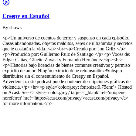
Creepy en Español
By
shows
<p>Un universo de cuentos de terror y suspenso en cada episodio.
Casas abandonadas, objetos malditos, seres de ultratumba y secretos
que te costarán la vida. </p><br><p>Creado por: Jon Grilz </p>
<p>Producido por: Guillermo Ruiz de Santiago </p><p>Voces de:
Edgar Cañas, Ginette Zavala y Fernando Hernández </p><br>
<p>Historias bajo licencias de bienes comunes creativos y permiso
explícito de autor. Ningún extracto debe retransmitirse&nbsp;o
distribuirse sin el consentimiento de Creepy en Español.
Advertencia: este podcast puede contener descripciones gráficas de
violencia.</p><hr><p style='color:grey; font-size:0.75em;'> Hosted
on Acast. See <a style='color:grey;' target='_blank' rel='noopener
noreferrer' href='https://acast.com/privacy'>acast.com/privacy</a>
for more information.</p>