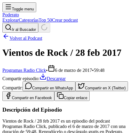
Toggle menu
Poderato
Explorar
Categorías
Top 50
Crear podcast
Ir al Buscador
Volver al Podcast
Vientos de Rock / 28 feb 2017
Programas Radio Click
•
6 de marzo de 2017
•
59:48
Compartir episodio:
Descargar
Compartir:
Compartir en
WhatsApp
Compartir en
X (Twitter)
Compartir en
Facebook
Copiar enlace
Descripción del Episodio
Vientos de Rock / 28 feb 2017 es un episodio del podcast
Programas Radio Click, publicado el 6 de marzo de 2017 con una
duración de 59:48. Reprodúcelo o descárgalo gratis en Poderato.