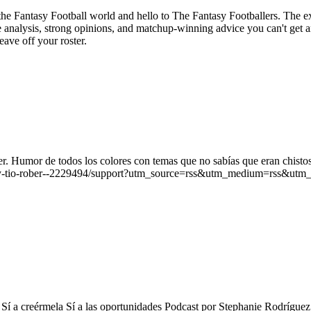
of the Fantasy Football world and hello to The Fantasy Footballers. Th
analysis, strong opinions, and matchup-winning advice you can't get a
ave off your roster.
. Humor de todos los colores con temas que no sabías que eran chistos
iz-y-tio-rober--2229494/support?utm_source=rss&utm_medium=rss&utm_
ños Sí a creérmela Sí a las oportunidades Podcast por Stephanie Rodrí