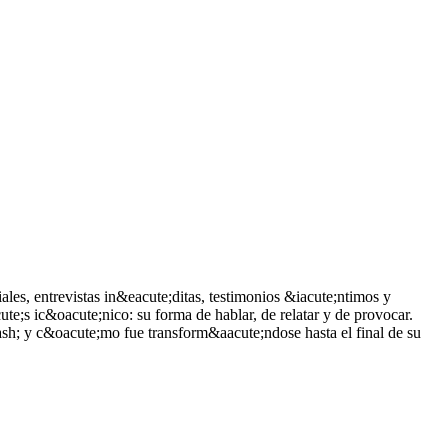
ales, entrevistas in&eacute;ditas, testimonios &iacute;ntimos y
ute;s ic&oacute;nico: su forma de hablar, de relatar y de provocar.
sh; y c&oacute;mo fue transform&aacute;ndose hasta el final de su