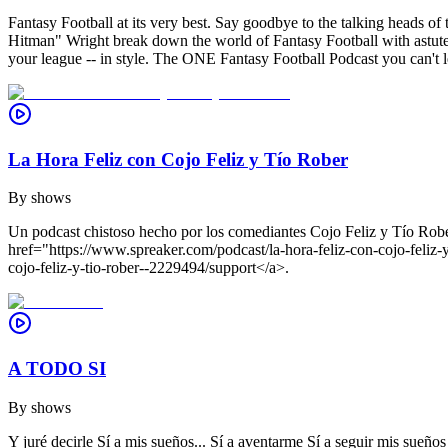
Fantasy Football at its very best. Say goodbye to the talking heads 
Hitman" Wright break down the world of Fantasy Football with astute 
your league -- in style. The ONE Fantasy Football Podcast you can't le
La Hora Feliz con Cojo Feliz y Tío Rober
By
shows
Un podcast chistoso hecho por los comediantes Cojo Feliz y Tío Rober
href="https://www.spreaker.com/podcast/la-hora-feliz-con-cojo-fel
cojo-feliz-y-tio-rober--2229494/support</a>.
A TODO SI
By
shows
Y juré decirle Sí a mis sueños... Sí a aventarme Sí a seguir mis sue