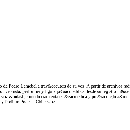
o de Pedro Lemebel a trav&eacute;s de su voz. A partir de archivos radi
dor, cronista, performer y figura p&uacute;blica desde su registro m&aac
 su voz &mdash;como herramienta est&eacute;tica y pol&iacute;tica&mda
 y Podium Podcast Chile.</p>