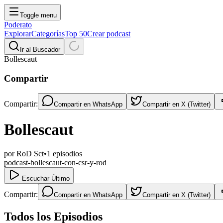
Toggle menu
Poderato
Explorar
Categorías
Top 50
Crear podcast
Ir al Buscador
Bollescaut
Compartir
Compartir:
Compartir en
WhatsApp
Compartir en
X (Twitter)
Bollescaut
por
RoD Sct
•
1
episodios
podcast-bollescaut-con-csr-y-rod
Escuchar Último
Compartir:
Compartir en
WhatsApp
Compartir en
X (Twitter)
Todos los Episodios