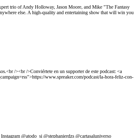
e expert trio of Andy Holloway, Jason Moore, and Mike "The Fantasy
nywhere else. A high-quality and entertaining show that will win you
os.<br /><br />Conviértete en un supporter de este podcast: <a
campaign=rss">https://www.spreaker.com/podcast/la-hora-feliz-con-
guez Instagram @atodo_si @stephanierdzs @cartasaluniverso_