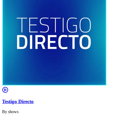
Testigo Directo
By
shows