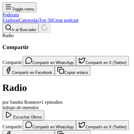
Toggle menu
Poderato
Explorar
Categorías
Top 50
Crear podcast
Ir al Buscador
Radio
Compartir
Compartir:
Compartir en
WhatsApp
Compartir en
X (Twitter)
Compartir en
Facebook
Copiar enlace
Radio
por
Sandra Romero
•
1
episodios
trabajo-de-metodos
Escuchar Último
Compartir:
Compartir en
WhatsApp
Compartir en
X (Twitter)