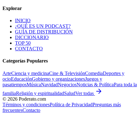
Explorar
INICIO
¿QUÉ ES UN PODCAST?
GUÍA DE DISTRIBUCIÓN
DICCIONARIO
TOP 50
CONTACTO
Categorías Populares
Arte
Ciencia y medicina
Cine & Televisión
Comedia
Deportes y
ocio
Educación
Gobierno y organizaciones
Juegos y
pasatiempos
Música
Navidad
Negocios
Noticias & Política
Para toda la
familia
Religión y espiritualidad
Salud
Ver todas
©
2026
Poderato.com
Términos y condiciones
Política de Privacidad
Preguntas más
frecuentes
Contacto