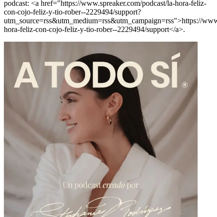
podcast: <a href="https://www.spreaker.com/podcast/la-hora-feliz-
con-cojo-feliz-y-tio-rober--2229494/support?
utm_source=rss&utm_medium=rss&utm_campaign=rss">https://www.s
hora-feliz-con-cojo-feliz-y-tio-rober--2229494/support</a>.