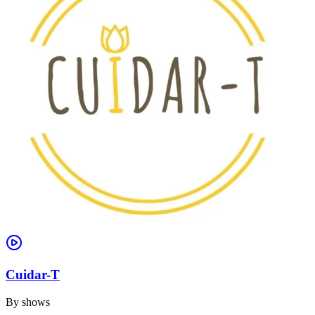
Cuidar-T
By
shows