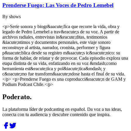
Prenderse Fuego: Las Voces de Pedro Lemebel
By
shows
<p>Serie sonora y biogr&aacute;fica que recorre la vida, obra y
legado de Pedro Lemebel a trav&eacute;s de su voz. A partir de
archivos radiales, entrevistas in&eacute;ditas, testimonios
&iacute;ntimos y documentos personales, este viaje sonoro
reconstruye al artista, narrador, cronista, performer y figura
p&uacute;blica desde su registro m&aacute;s ic&oacute;nico: su
forma de hablar, de relatar y de provocar. Cada episodio explora una
etapa distinta de su vida, enfatizando en su voz &mdash;como
herramienta est&eacute;tica y pol&iacute;tica&mdash; y
c&oacute;mo fue transform&aacute;ndose hasta el final de su vida.
</p> <p>Prenderse Fuego es una coproducci&oacute;n de GAM y
Podium Podcast Chile.</p>
Poderato
.
La plataforma líder de podcasting en español. Da voz a tus ideas,
conecta con tu audiencia y descubre contenido que inspira.