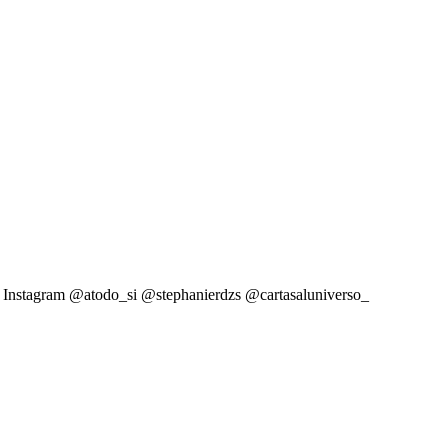
guez Instagram @atodo_si @stephanierdzs @cartasaluniverso_