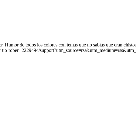
. Humor de todos los colores con temas que no sabías que eran chistos
iz-y-tio-rober--2229494/support?utm_source=rss&utm_medium=rss&utm_