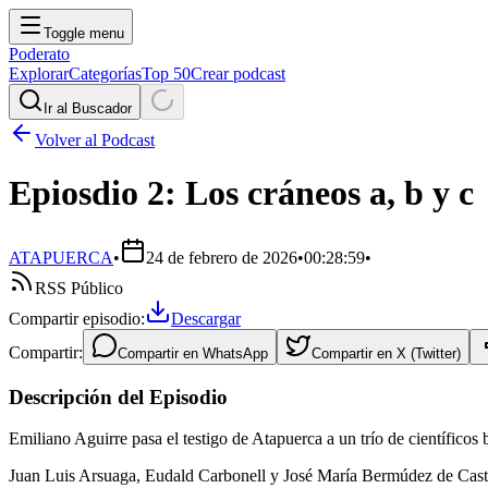
Toggle menu
Poderato
Explorar
Categorías
Top 50
Crear podcast
Ir al Buscador
Volver al Podcast
Epiosdio 2: Los cráneos a, b y c
ATAPUERCA
•
24 de febrero de 2026
•
00:28:59
•
RSS Público
Compartir episodio:
Descargar
Compartir:
Compartir en
WhatsApp
Compartir en
X (Twitter)
Descripción del Episodio
Emiliano Aguirre pasa el testigo de Atapuerca a un trío de científicos b
Juan Luis Arsuaga, Eudald Carbonell y José María Bermúdez de Castro