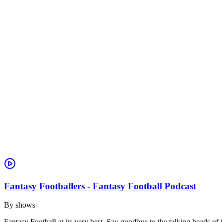
Fantasy Footballers - Fantasy Football Podcast
By
shows
Fantasy Football at its very best. Say goodbye to the talking heads 