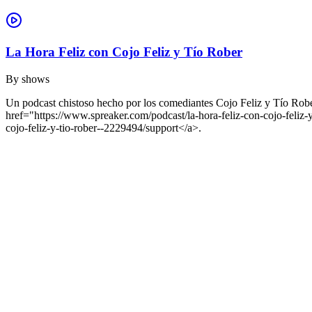
La Hora Feliz con Cojo Feliz y Tío Rober
By
shows
Un podcast chistoso hecho por los comediantes Cojo Feliz y Tío Rober
href="https://www.spreaker.com/podcast/la-hora-feliz-con-cojo-fel
cojo-feliz-y-tio-rober--2229494/support</a>.