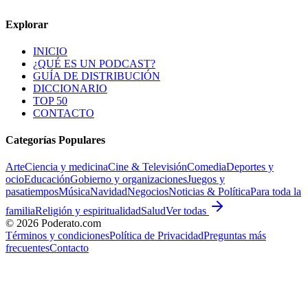
Explorar
INICIO
¿QUÉ ES UN PODCAST?
GUÍA DE DISTRIBUCIÓN
DICCIONARIO
TOP 50
CONTACTO
Categorías Populares
Arte
Ciencia y medicina
Cine & Televisión
Comedia
Deportes y
ocio
Educación
Gobierno y organizaciones
Juegos y
pasatiempos
Música
Navidad
Negocios
Noticias & Política
Para toda la
familia
Religión y espiritualidad
Salud
Ver todas
©
2026
Poderato.com
Términos y condiciones
Política de Privacidad
Preguntas más
frecuentes
Contacto