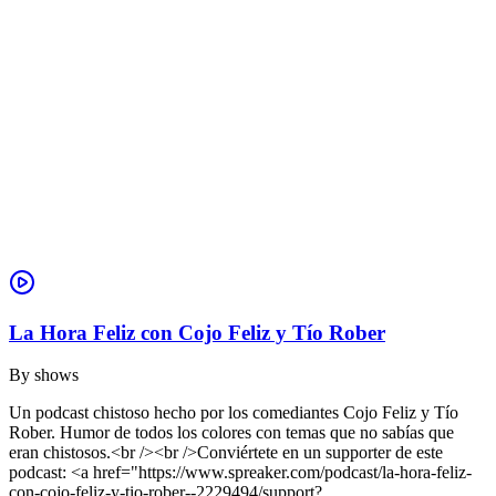
La Hora Feliz con Cojo Feliz y Tío Rober
By
shows
Un podcast chistoso hecho por los comediantes Cojo Feliz y Tío
Rober. Humor de todos los colores con temas que no sabías que
eran chistosos.<br /><br />Conviértete en un supporter de este
podcast: <a href="https://www.spreaker.com/podcast/la-hora-feliz-
con-cojo-feliz-y-tio-rober--2229494/support?