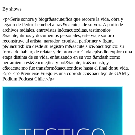
By
shows
<p>Serie sonora y biogr&aacute;fica que recorre la vida, obra y
legado de Pedro Lemebel a trav&eacute;s de su voz. A partir de
archivos radiales, entrevistas in&eacute;ditas, testimonios
&iacute;ntimos y documentos personales, este viaje sonoro
reconstruye al artista, narrador, cronista, performer y figura
p&uacute;blica desde su registro m&aacute;s ic&oacute;nico: su
forma de hablar, de relatar y de provocar. Cada episodio explora una
etapa distinta de su vida, enfatizando en su voz &mdash;como
herramienta est&eacute;tica y pol&iacute;tica&mdash; y
c&oacute;mo fue transform&aacute;ndose hasta el final de su vida.
</p> <p>Prenderse Fuego es una coproducci&oacute;n de GAM y
Podium Podcast Chile.</p>