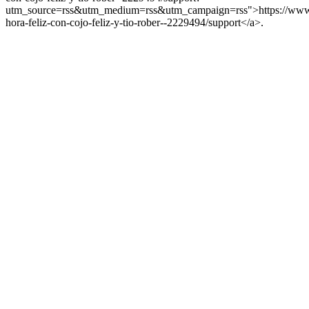
utm_source=rss&utm_medium=rss&utm_campaign=rss">https://www.s
hora-feliz-con-cojo-feliz-y-tio-rober--2229494/support</a>.