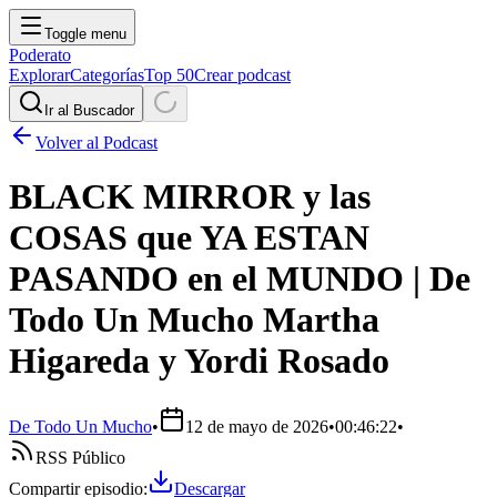
Toggle menu
Poderato
Explorar
Categorías
Top 50
Crear podcast
Ir al Buscador
Volver al Podcast
BLACK MIRROR y las
COSAS que YA ESTAN
PASANDO en el MUNDO | De
Todo Un Mucho Martha
Higareda y Yordi Rosado
De Todo Un Mucho
•
12 de mayo de 2026
•
00:46:22
•
RSS Público
Compartir episodio:
Descargar