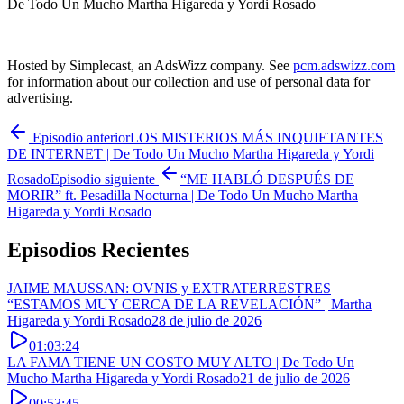
De Todo Un Mucho Martha Higareda y Yordi Rosado
Hosted by Simplecast, an AdsWizz company. See
pcm.adswizz.com
for information about our collection and use of personal data for
advertising.
Episodio anterior
LOS MISTERIOS MÁS INQUIETANTES
DE INTERNET | De Todo Un Mucho Martha Higareda y Yordi
Rosado
Episodio siguiente
“ME HABLÓ DESPUÉS DE
MORIR” ft. Pesadilla Nocturna | De Todo Un Mucho Martha
Higareda y Yordi Rosado
Episodios Recientes
JAIME MAUSSAN: OVNIS y EXTRATERRESTRES
“ESTAMOS MUY CERCA DE LA REVELACIÓN” | Martha
Higareda y Yordi Rosado
28 de julio de 2026
01:03:24
LA FAMA TIENE UN COSTO MUY ALTO | De Todo Un
Mucho Martha Higareda y Yordi Rosado
21 de julio de 2026
00:53:45