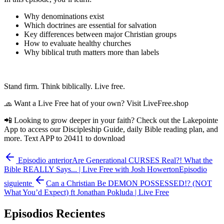
Why denominations exist
Which doctrines are essential for salvation
Key differences between major Christian groups
How to evaluate healthy churches
Why biblical truth matters more than labels
Stand firm. Think biblically. Live free.
🧢 Want a Live Free hat of your own? Visit LiveFree.shop
📲 Looking to grow deeper in your faith? Check out the Lakepointe
App to access our Discipleship Guide, daily Bible reading plan, and
more. Text APP to 20411 to download
Episodio anterior
Are Generational CURSES Real?! What the
Bible REALLY Says... | Live Free with Josh Howerton
Episodio
siguiente
Can a Christian Be DEMON POSSESSED!? (NOT
What You’d Expect) ft Jonathan Pokluda | Live Free
Episodios Recientes