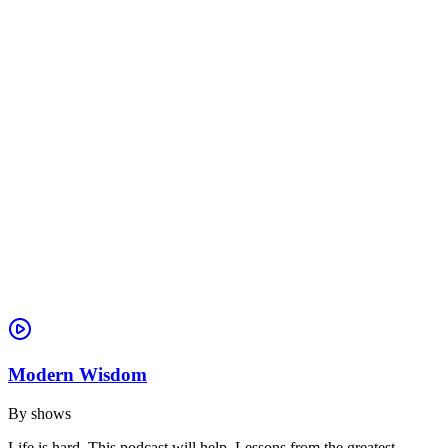
Modern Wisdom
By
shows
Life is hard. This podcast will help. Lessons from the greatest