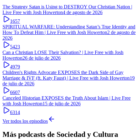
The Strategy Satan is Using to DESTROY Our Christian Nation |
Live Free with Josh Howerton
4 de agosto de 2026
1657
SPIRITUAL WARFARE: Understanding Satan’s True Identity and
How To Defeat Him | Live Free with Josh Howerton
2 de agosto de
2026
5423
Can a Christian LOSE Their Salvation? | Live Free with Josh
Howerton
26 de julio de 2026
4979
Children's Rights Advocate EXPOSES the Dark Side of Gay
Marriage & IVF (ft. Katy Faust) | Live Free with Josh Howerton
19
de julio de 2026
6607
Canceled Historian EXPOSES the Truth About Islam | Live Free
with Josh Howerton
15 de julio de 2026
6314
Ver todos los episodios
Más podcasts de
Sociedad y Cultura