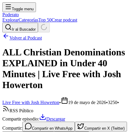
Toggle menu
Poderato
Explorar
Categorías
Top 50
Crear podcast
Ir al Buscador
Volver al Podcast
ALL Christian Denominations
EXPLAINED in Under 40
Minutes | Live Free with Josh
Howerton
Live Free with Josh Howerton
•
19 de mayo de 2026
•
3250
•
RSS Público
Compartir episodio:
Descargar
Compartir:
Compartir en
WhatsApp
Compartir en
X (Twitter)