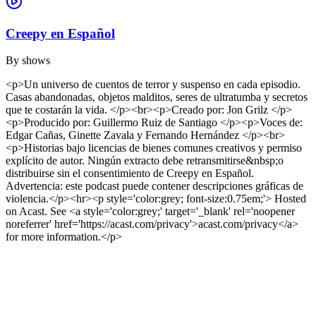
Creepy en Español
By
shows
<p>Un universo de cuentos de terror y suspenso en cada episodio.
Casas abandonadas, objetos malditos, seres de ultratumba y secretos
que te costarán la vida. </p><br><p>Creado por: Jon Grilz </p>
<p>Producido por: Guillermo Ruiz de Santiago </p><p>Voces de:
Edgar Cañas, Ginette Zavala y Fernando Hernández </p><br>
<p>Historias bajo licencias de bienes comunes creativos y permiso
explícito de autor. Ningún extracto debe retransmitirse&nbsp;o
distribuirse sin el consentimiento de Creepy en Español.
Advertencia: este podcast puede contener descripciones gráficas de
violencia.</p><hr><p style='color:grey; font-size:0.75em;'> Hosted
on Acast. See <a style='color:grey;' target='_blank' rel='noopener
noreferrer' href='https://acast.com/privacy'>acast.com/privacy</a>
for more information.</p>