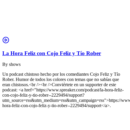
La Hora Feliz con Cojo Feliz y Tío Rober
By
shows
Un podcast chistoso hecho por los comediantes Cojo Feliz y Tío
Rober. Humor de todos los colores con temas que no sabías que
eran chistosos.<br /><br />Conviértete en un supporter de este
podcast: <a href="https://www.spreaker.com/podcast/la-hora-feliz-
con-cojo-feliz-y-tio-rober--2229494/support?
utm_source=rss&utm_medium=rss&utm_campaign=rss">https://www.s
hora-feliz-con-cojo-feliz-y-tio-rober--2229494/support</a>.