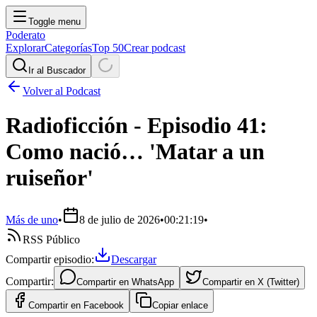
Toggle menu
Poderato
Explorar
Categorías
Top 50
Crear podcast
Ir al Buscador
Volver al Podcast
Radioficción - Episodio 41:
Como nació… 'Matar a un
ruiseñor'
Más de uno
•
8 de julio de 2026
•
00:21:19
•
RSS Público
Compartir episodio:
Descargar
Compartir:
Compartir en
WhatsApp
Compartir en
X (Twitter)
Compartir en
Facebook
Copiar enlace