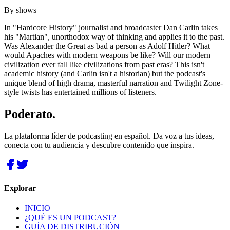
By
shows
In "Hardcore History" journalist and broadcaster Dan Carlin takes
his "Martian", unorthodox way of thinking and applies it to the past.
Was Alexander the Great as bad a person as Adolf Hitler? What
would Apaches with modern weapons be like? Will our modern
civilization ever fall like civilizations from past eras? This isn't
academic history (and Carlin isn't a historian) but the podcast's
unique blend of high drama, masterful narration and Twilight Zone-
style twists has entertained millions of listeners.
Poderato
.
La plataforma líder de podcasting en español. Da voz a tus ideas,
conecta con tu audiencia y descubre contenido que inspira.
Explorar
INICIO
¿QUÉ ES UN PODCAST?
GUÍA DE DISTRIBUCIÓN