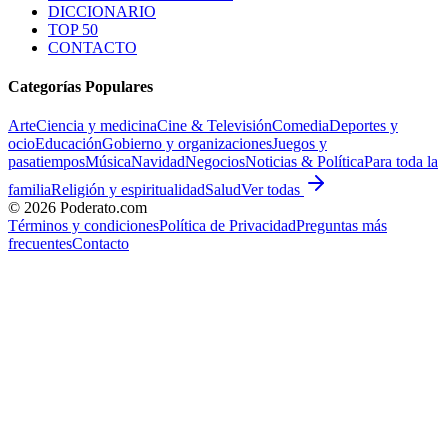
DICCIONARIO
TOP 50
CONTACTO
Categorías Populares
Arte
Ciencia y medicina
Cine & Televisión
Comedia
Deportes y
ocio
Educación
Gobierno y organizaciones
Juegos y
pasatiempos
Música
Navidad
Negocios
Noticias & Política
Para toda la
familia
Religión y espiritualidad
Salud
Ver todas
©
2026
Poderato.com
Términos y condiciones
Política de Privacidad
Preguntas más
frecuentes
Contacto