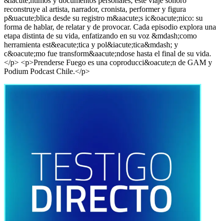
&iacute;ntimos y documentos personales, este viaje sonoro
reconstruye al artista, narrador, cronista, performer y figura
p&uacute;blica desde su registro m&aacute;s ic&oacute;nico: su
forma de hablar, de relatar y de provocar. Cada episodio explora una
etapa distinta de su vida, enfatizando en su voz &mdash;como
herramienta est&eacute;tica y pol&iacute;tica&mdash; y
c&oacute;mo fue transform&aacute;ndose hasta el final de su vida.
</p> <p>Prenderse Fuego es una coproducci&oacute;n de GAM y
Podium Podcast Chile.</p>