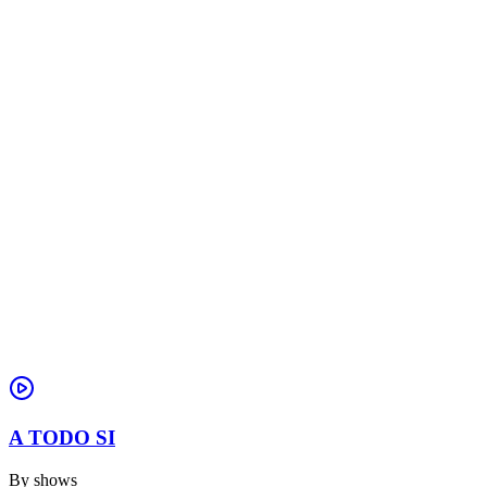
A TODO SI
By
shows