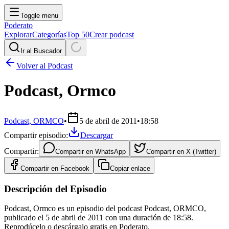
Toggle menu
Poderato
Explorar
Categorías
Top 50
Crear podcast
Ir al Buscador
Volver al Podcast
Podcast, Ormco
Podcast, ORMCO
•
5 de abril de 2011
•
18:58
Compartir episodio:
Descargar
Compartir:
Compartir en
WhatsApp
Compartir en
X (Twitter)
Compartir en
Facebook
Copiar enlace
Descripción del Episodio
Podcast, Ormco es un episodio del podcast Podcast, ORMCO,
publicado el 5 de abril de 2011 con una duración de 18:58.
Reprodúcelo o descárgalo gratis en Poderato.