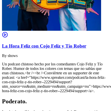
La Hora Feliz con Cojo Feliz y Tío Rober
By
shows
Un podcast chistoso hecho por los comediantes Cojo Feliz y Tío
Rober. Humor de todos los colores con temas que no sabías que
eran chistosos.<br /><br />Conviértete en un supporter de este
podcast: <a href="https://www.spreaker.com/podcast/la-hora-feliz-
con-cojo-feliz-y-tio-rober--2229494/support?
utm_source=rss&utm_medium=rss&utm_campaign=rss">https://www.s
hora-feliz-con-cojo-feliz-y-tio-rober--2229494/support</a>.
Poderato
.