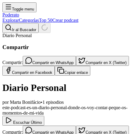
Toggle menu
Poderato
Explorar
Categorías
Top 50
Crear podcast
Ir al Buscador
Diario Personal
Compartir
Compartir:
Compartir en
WhatsApp
Compartir en
X (Twitter)
Compartir en
Facebook
Copiar enlace
Diario Personal
por
Marta Bonifácio
•
1
episodios
este-podcast-es-un-diario-personal-donde-os-voy-contar-peque-os-
momentos-de-mi-vida
Escuchar Último
Compartir:
Compartir en
WhatsApp
Compartir en
X (Twitter)