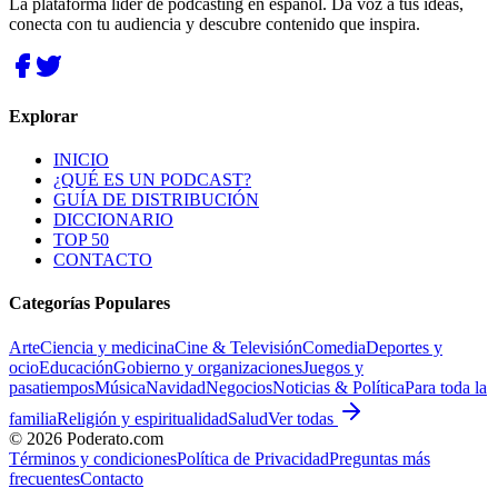
La plataforma líder de podcasting en español. Da voz a tus ideas,
conecta con tu audiencia y descubre contenido que inspira.
Explorar
INICIO
¿QUÉ ES UN PODCAST?
GUÍA DE DISTRIBUCIÓN
DICCIONARIO
TOP 50
CONTACTO
Categorías Populares
Arte
Ciencia y medicina
Cine & Televisión
Comedia
Deportes y
ocio
Educación
Gobierno y organizaciones
Juegos y
pasatiempos
Música
Navidad
Negocios
Noticias & Política
Para toda la
familia
Religión y espiritualidad
Salud
Ver todas
©
2026
Poderato.com
Términos y condiciones
Política de Privacidad
Preguntas más
frecuentes
Contacto