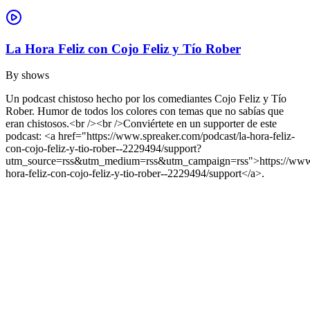
La Hora Feliz con Cojo Feliz y Tío Rober
By
shows
Un podcast chistoso hecho por los comediantes Cojo Feliz y Tío
Rober. Humor de todos los colores con temas que no sabías que
eran chistosos.<br /><br />Conviértete en un supporter de este
podcast: <a href="https://www.spreaker.com/podcast/la-hora-feliz-
con-cojo-feliz-y-tio-rober--2229494/support?
utm_source=rss&utm_medium=rss&utm_campaign=rss">https://www.s
hora-feliz-con-cojo-feliz-y-tio-rober--2229494/support</a>.