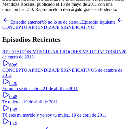
Mendoza Rosales, publicado el 13 de mayo de 2011 con una
duración de 1:50. Reprodúcelo o descárgalo gratis en Poderato.
Episodio anterior
Yo no lo se de cierto...
Episodio siguiente
CONCEPTO APRENDIZAJE SIGNIFICATIVO
Episodios Recientes
RELAJACION MUSCULAR PROGRESIVA DE JACOBSON
20
de enero de 2013
60:6
CONCEPTO APRENDIZAJE SIGNIFICATIVO
6 de octubre de
2012
6:20
Yo no lo se de cierto...
21 de abril de 2011
0:48
Te quiero...
19 de abril de 2011
1:45
Tú eres mi marido y yo soy tu mujer...
19 de abril de 2011
1:19