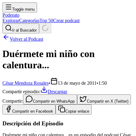
Toggle menu
Poderato
Explorar
Categorías
Top 50
Crear podcast
Ir al Buscador
Volver al Podcast
Duérmete mi niño con
calentura...
César Mendoza Rosales
•
13 de mayo de 2011
•
1:50
Compartir episodio:
Descargar
Compartir:
Compartir en
WhatsApp
Compartir en
X (Twitter)
Compartir en
Facebook
Copiar enlace
Descripción del Episodio
Duérmete mi niño con calentura... es un episodio del podcast César