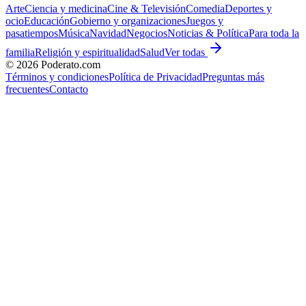
Arte
Ciencia y medicina
Cine & Televisión
Comedia
Deportes y
ocio
Educación
Gobierno y organizaciones
Juegos y
pasatiempos
Música
Navidad
Negocios
Noticias & Política
Para toda la
familia
Religión y espiritualidad
Salud
Ver todas
©
2026
Poderato.com
Términos y condiciones
Política de Privacidad
Preguntas más
frecuentes
Contacto