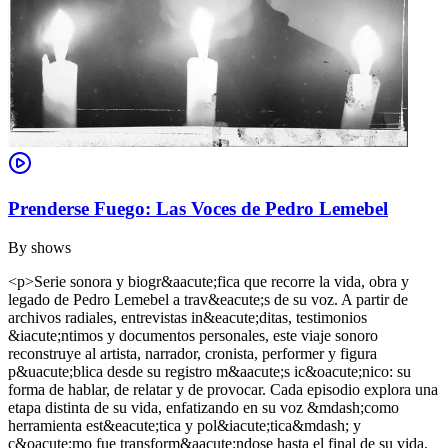
Prenderse Fuego: Las Voces de Pedro Lemebel
By
shows
<p>Serie sonora y biogr&aacute;fica que recorre la vida, obra y
legado de Pedro Lemebel a trav&eacute;s de su voz. A partir de
archivos radiales, entrevistas in&eacute;ditas, testimonios
&iacute;ntimos y documentos personales, este viaje sonoro
reconstruye al artista, narrador, cronista, performer y figura
p&uacute;blica desde su registro m&aacute;s ic&oacute;nico: su
forma de hablar, de relatar y de provocar. Cada episodio explora una
etapa distinta de su vida, enfatizando en su voz &mdash;como
herramienta est&eacute;tica y pol&iacute;tica&mdash; y
c&oacute;mo fue transform&aacute;ndose hasta el final de su vida.