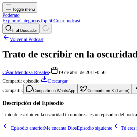
Toggle menu
Poderato
Explorar
Categorías
Top 50
Crear podcast
Ir al Buscador
Volver al Podcast
Trato de escribir en la oscurida
César Mendoza Rosales
•
19 de abril de 2011
•
0:50
Compartir episodio:
Descargar
Compartir:
Compartir en
WhatsApp
Compartir en
X (Twitter)
Descripción del Episodio
Trato de escribir en la oscuridad tu nombre... es un episodio del pod
Episodio anterior
Me encanta Dios
Episodio siguiente
Tú eres 