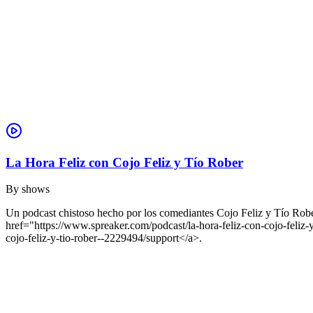
La Hora Feliz con Cojo Feliz y Tío Rober
By
shows
Un podcast chistoso hecho por los comediantes Cojo Feliz y Tío Rober
href="https://www.spreaker.com/podcast/la-hora-feliz-con-cojo-fel
cojo-feliz-y-tio-rober--2229494/support</a>.