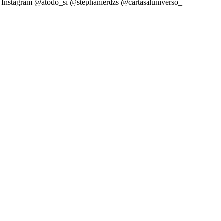
guez Instagram @atodo_si @stephanierdzs @cartasaluniverso_