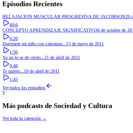
Episodios Recientes
RELAJACION MUSCULAR PROGRESIVA DE JACOBSON
20 
60:6
CONCEPTO APRENDIZAJE SIGNIFICATIVO
6 de octubre de 20
6:20
Duérmete mi niño con calentura...
13 de mayo de 2011
1:50
Yo no lo se de cierto...
21 de abril de 2011
0:48
Te quiero...
19 de abril de 2011
1:45
Ver todos los episodios
T
Más podcasts de
Sociedad y Cultura
Ver toda la categoría →