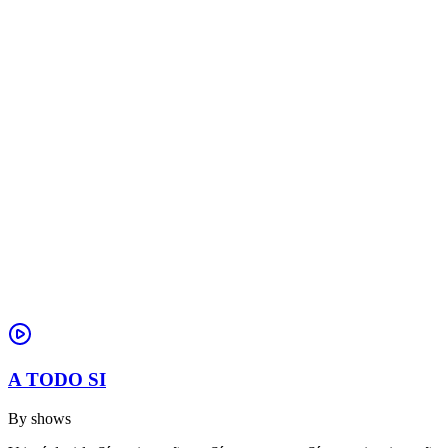
A TODO SI
By
shows