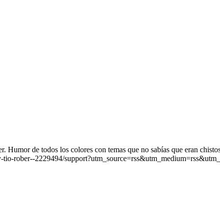
. Humor de todos los colores con temas que no sabías que eran chistos
iz-y-tio-rober--2229494/support?utm_source=rss&utm_medium=rss&utm_