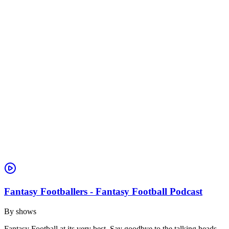
Fantasy Footballers - Fantasy Football Podcast
By
shows
Fantasy Football at its very best. Say goodbye to the talking heads