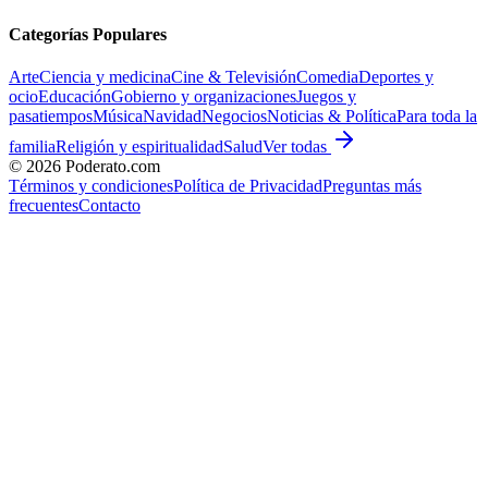
Categorías Populares
Arte
Ciencia y medicina
Cine & Televisión
Comedia
Deportes y
ocio
Educación
Gobierno y organizaciones
Juegos y
pasatiempos
Música
Navidad
Negocios
Noticias & Política
Para toda la
familia
Religión y espiritualidad
Salud
Ver todas
©
2026
Poderato.com
Términos y condiciones
Política de Privacidad
Preguntas más
frecuentes
Contacto