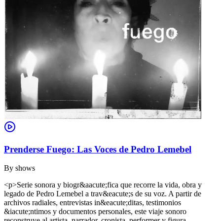
Prenderse Fuego: Las Voces de Pedro Lemebel
By
shows
<p>Serie sonora y biogr&aacute;fica que recorre la vida, obra y
legado de Pedro Lemebel a trav&eacute;s de su voz. A partir de
archivos radiales, entrevistas in&eacute;ditas, testimonios
&iacute;ntimos y documentos personales, este viaje sonoro
reconstruye al artista, narrador, cronista, performer y figura