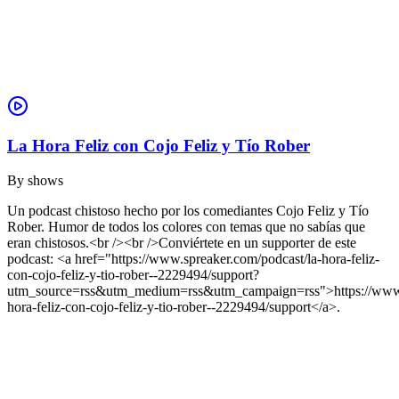
La Hora Feliz con Cojo Feliz y Tío Rober
By
shows
Un podcast chistoso hecho por los comediantes Cojo Feliz y Tío
Rober. Humor de todos los colores con temas que no sabías que
eran chistosos.<br /><br />Conviértete en un supporter de este
podcast: <a href="https://www.spreaker.com/podcast/la-hora-feliz-
con-cojo-feliz-y-tio-rober--2229494/support?
utm_source=rss&utm_medium=rss&utm_campaign=rss">https://www.s
hora-feliz-con-cojo-feliz-y-tio-rober--2229494/support</a>.