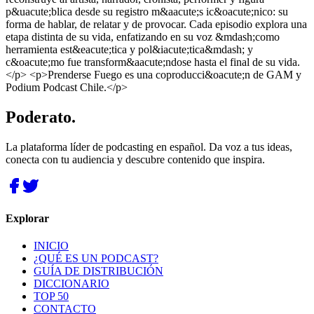
p&uacute;blica desde su registro m&aacute;s ic&oacute;nico: su
forma de hablar, de relatar y de provocar. Cada episodio explora una
etapa distinta de su vida, enfatizando en su voz &mdash;como
herramienta est&eacute;tica y pol&iacute;tica&mdash; y
c&oacute;mo fue transform&aacute;ndose hasta el final de su vida.
</p> <p>Prenderse Fuego es una coproducci&oacute;n de GAM y
Podium Podcast Chile.</p>
Poderato
.
La plataforma líder de podcasting en español. Da voz a tus ideas,
conecta con tu audiencia y descubre contenido que inspira.
Explorar
INICIO
¿QUÉ ES UN PODCAST?
GUÍA DE DISTRIBUCIÓN
DICCIONARIO
TOP 50
CONTACTO