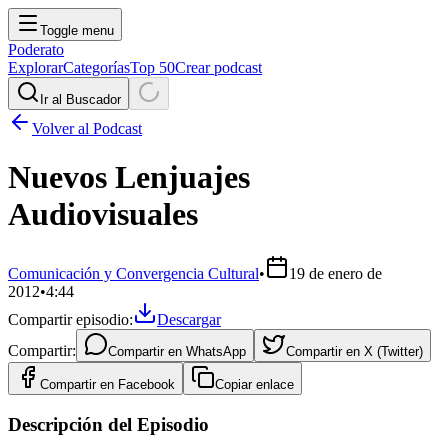
Toggle menu
Poderato
Explorar
Categorías
Top 50
Crear podcast
Ir al Buscador
Volver al Podcast
Nuevos Lenjuajes
Audiovisuales
Comunicación y Convergencia Cultural
•
19 de enero de
2012
•
4:44
Compartir episodio:
Descargar
Compartir:
Compartir en
WhatsApp
Compartir en
X (Twitter)
Compartir en
Facebook
Copiar enlace
Descripción del Episodio