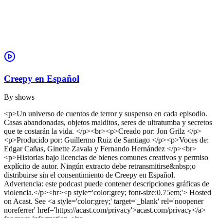
Creepy en Español
By
shows
<p>Un universo de cuentos de terror y suspenso en cada episodio.
Casas abandonadas, objetos malditos, seres de ultratumba y secretos
que te costarán la vida. </p><br><p>Creado por: Jon Grilz </p>
<p>Producido por: Guillermo Ruiz de Santiago </p><p>Voces de:
Edgar Cañas, Ginette Zavala y Fernando Hernández </p><br>
<p>Historias bajo licencias de bienes comunes creativos y permiso
explícito de autor. Ningún extracto debe retransmitirse&nbsp;o
distribuirse sin el consentimiento de Creepy en Español.
Advertencia: este podcast puede contener descripciones gráficas de
violencia.</p><hr><p style='color:grey; font-size:0.75em;'> Hosted
on Acast. See <a style='color:grey;' target='_blank' rel='noopener
noreferrer' href='https://acast.com/privacy'>acast.com/privacy</a>