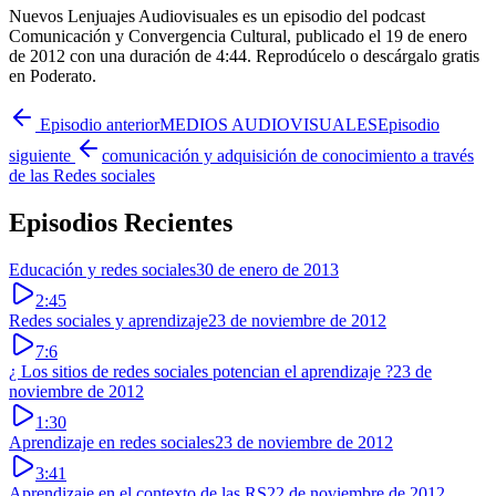
Nuevos Lenjuajes Audiovisuales es un episodio del podcast
Comunicación y Convergencia Cultural, publicado el 19 de enero
de 2012 con una duración de 4:44. Reprodúcelo o descárgalo gratis
en Poderato.
Episodio anterior
MEDIOS AUDIOVISUALES
Episodio
siguiente
comunicación y adquisición de conocimiento a través
de las Redes sociales
Episodios Recientes
Educación y redes sociales
30 de enero de 2013
2:45
Redes sociales y aprendizaje
23 de noviembre de 2012
7:6
¿ Los sitios de redes sociales potencian el aprendizaje ?
23 de
noviembre de 2012
1:30
Aprendizaje en redes sociales
23 de noviembre de 2012
3:41
Aprendizaje en el contexto de las RS
22 de noviembre de 2012