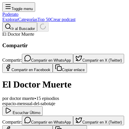
Toggle menu
Poderato
Explorar
Categorías
Top 50
Crear podcast
Ir al Buscador
El Doctor Muerte
Compartir
Compartir:
Compartir en
WhatsApp
Compartir en
X (Twitter)
Compartir en
Facebook
Copiar enlace
El Doctor Muerte
por
doctor muerte
•
15
episodios
espacio-mensual-del-sabotaje
Escuchar Último
Compartir:
Compartir en
WhatsApp
Compartir en
X (Twitter)