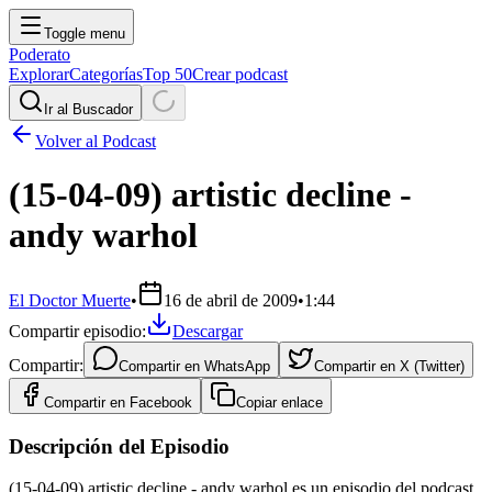
Toggle menu
Poderato
Explorar
Categorías
Top 50
Crear podcast
Ir al Buscador
Volver al Podcast
(15-04-09) artistic decline -
andy warhol
El Doctor Muerte
•
16 de abril de 2009
•
1:44
Compartir episodio:
Descargar
Compartir:
Compartir en
WhatsApp
Compartir en
X (Twitter)
Compartir en
Facebook
Copiar enlace
Descripción del Episodio
(15-04-09) artistic decline - andy warhol es un episodio del podcast