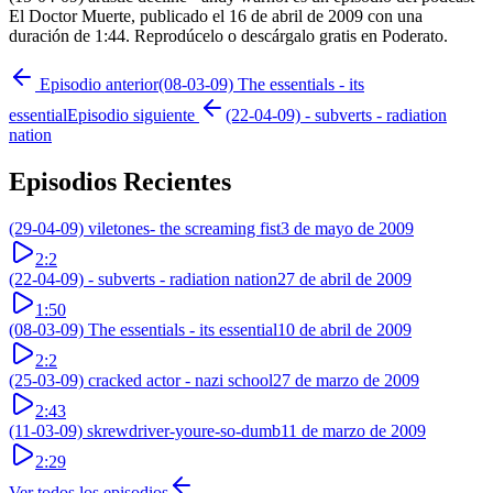
El Doctor Muerte, publicado el 16 de abril de 2009 con una
duración de 1:44. Reprodúcelo o descárgalo gratis en Poderato.
Episodio anterior
(08-03-09) The essentials - its
essential
Episodio siguiente
(22-04-09) - subverts - radiation
nation
Episodios Recientes
(29-04-09) viletones- the screaming fist
3 de mayo de 2009
2:2
(22-04-09) - subverts - radiation nation
27 de abril de 2009
1:50
(08-03-09) The essentials - its essential
10 de abril de 2009
2:2
(25-03-09) cracked actor - nazi school
27 de marzo de 2009
2:43
(11-03-09) skrewdriver-youre-so-dumb
11 de marzo de 2009
2:29
Ver todos los episodios