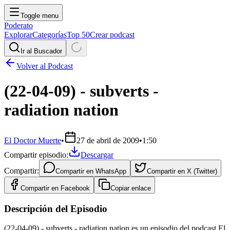
Toggle menu
Poderato
Explorar
Categorías
Top 50
Crear podcast
Ir al Buscador
Volver al Podcast
(22-04-09) - subverts -
radiation nation
El Doctor Muerte
•
27 de abril de 2009
•
1:50
Compartir episodio:
Descargar
Compartir:
Compartir en
WhatsApp
Compartir en
X (Twitter)
Compartir en
Facebook
Copiar enlace
Descripción del Episodio
(22-04-09) - subverts - radiation nation es un episodio del podcast El