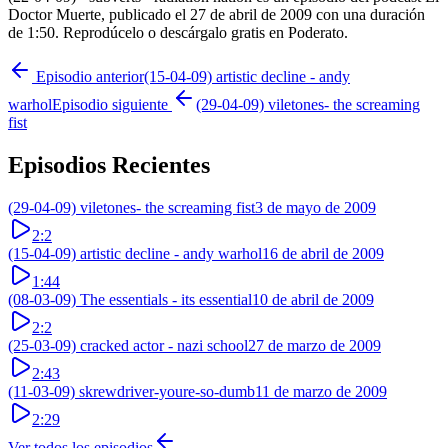
Doctor Muerte, publicado el 27 de abril de 2009 con una duración
de 1:50. Reprodúcelo o descárgalo gratis en Poderato.
Episodio anterior
(15-04-09) artistic decline - andy
warhol
Episodio siguiente
(29-04-09) viletones- the screaming
fist
Episodios Recientes
(29-04-09) viletones- the screaming fist
3 de mayo de 2009
2:2
(15-04-09) artistic decline - andy warhol
16 de abril de 2009
1:44
(08-03-09) The essentials - its essential
10 de abril de 2009
2:2
(25-03-09) cracked actor - nazi school
27 de marzo de 2009
2:43
(11-03-09) skrewdriver-youre-so-dumb
11 de marzo de 2009
2:29
Ver todos los episodios