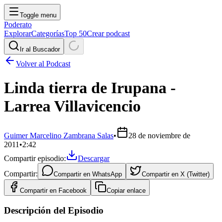
Toggle menu
Poderato
Explorar
Categorías
Top 50
Crear podcast
Ir al Buscador
Volver al Podcast
Linda tierra de Irupana -
Larrea Villavicencio
Guimer Marcelino Zambrana Salas
•
28 de noviembre de
2011
•
2:42
Compartir episodio:
Descargar
Compartir:
Compartir en
WhatsApp
Compartir en
X (Twitter)
Compartir en
Facebook
Copiar enlace
Descripción del Episodio