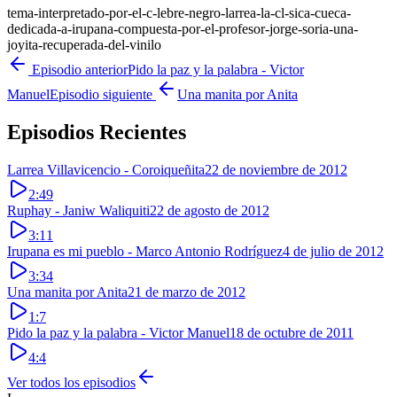
tema-interpretado-por-el-c-lebre-negro-larrea-la-cl-sica-cueca-
dedicada-a-irupana-compuesta-por-el-profesor-jorge-soria-una-
joyita-recuperada-del-vinilo
Episodio anterior
Pido la paz y la palabra - Victor
Manuel
Episodio siguiente
Una manita por Anita
Episodios Recientes
Larrea Villavicencio - Coroiqueñita
22 de noviembre de 2012
2:49
Ruphay - Janiw Waliquiti
22 de agosto de 2012
3:11
Irupana es mi pueblo - Marco Antonio Rodríguez
4 de julio de 2012
3:34
Una manita por Anita
21 de marzo de 2012
1:7
Pido la paz y la palabra - Victor Manuel
18 de octubre de 2011
4:4
Ver todos los episodios