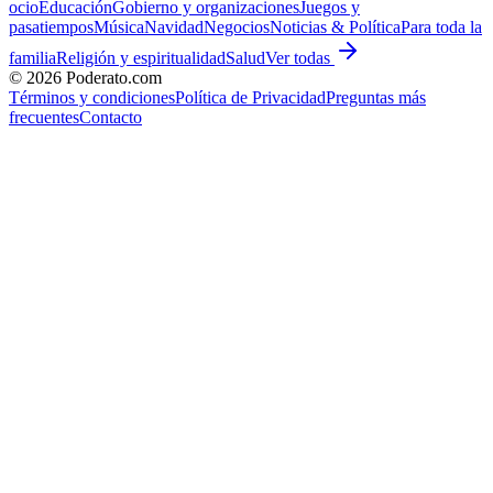
ocio
Educación
Gobierno y organizaciones
Juegos y
pasatiempos
Música
Navidad
Negocios
Noticias & Política
Para toda la
familia
Religión y espiritualidad
Salud
Ver todas
©
2026
Poderato.com
Términos y condiciones
Política de Privacidad
Preguntas más
frecuentes
Contacto