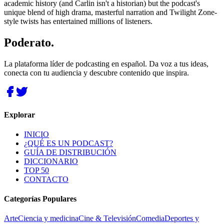
academic history (and Carlin isn't a historian) but the podcast's
unique blend of high drama, masterful narration and Twilight Zone-
style twists has entertained millions of listeners.
Poderato
.
La plataforma líder de podcasting en español. Da voz a tus ideas,
conecta con tu audiencia y descubre contenido que inspira.
Explorar
INICIO
¿QUÉ ES UN PODCAST?
GUÍA DE DISTRIBUCIÓN
DICCIONARIO
TOP 50
CONTACTO
Categorías Populares
Arte
Ciencia y medicina
Cine & Televisión
Comedia
Deportes y