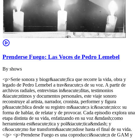
Prenderse Fuego: Las Voces de Pedro Lemebel
By
shows
<p>Serie sonora y biogr&aacute;fica que recorre la vida, obra y
legado de Pedro Lemebel a trav&eacute;s de su voz. A partir de
archivos radiales, entrevistas in&eacute;ditas, testimonios
&iacute;ntimos y documentos personales, este viaje sonoro
reconstruye al artista, narrador, cronista, performer y figura
p&uacute;blica desde su registro m&aacute;s ic&oacute;nico: su
forma de hablar, de relatar y de provocar. Cada episodio explora una
etapa distinta de su vida, enfatizando en su voz &mdash;como
herramienta est&eacute;tica y pol&iacute;tica&mdash; y
c&oacute;mo fue transform&aacute;ndose hasta el final de su vida.
</p> <p>Prenderse Fuego es una coproducci&oacute;n de GAM y