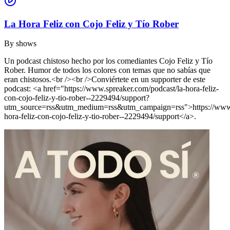
La Hora Feliz con Cojo Feliz y Tío Rober
By
shows
Un podcast chistoso hecho por los comediantes Cojo Feliz y Tío
Rober. Humor de todos los colores con temas que no sabías que
eran chistosos.<br /><br />Conviértete en un supporter de este
podcast: <a href="https://www.spreaker.com/podcast/la-hora-feliz-
con-cojo-feliz-y-tio-rober--2229494/support?
utm_source=rss&utm_medium=rss&utm_campaign=rss">https://www.s
hora-feliz-con-cojo-feliz-y-tio-rober--2229494/support</a>.