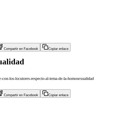
Compartir en
Facebook
Copiar enlace
ualidad
te-con-los-locutores-respecto-al-tema-de-la-homosexualidad
Compartir en
Facebook
Copiar enlace