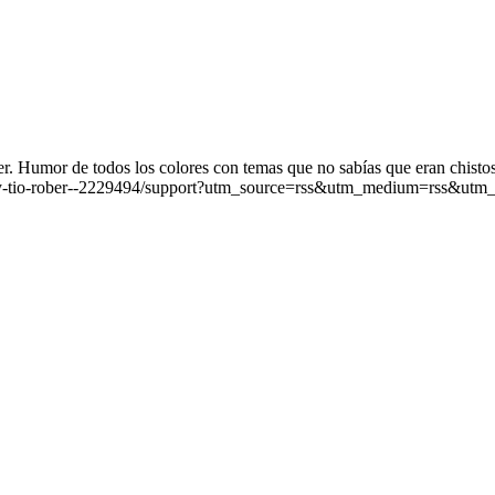
. Humor de todos los colores con temas que no sabías que eran chistos
iz-y-tio-rober--2229494/support?utm_source=rss&utm_medium=rss&utm_