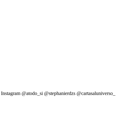
guez Instagram @atodo_si @stephanierdzs @cartasaluniverso_