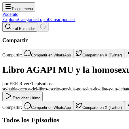
Toggle menu
Poderato
Explorar
Categorías
Top 50
Crear podcast
Ir al Buscador
Compartir
Compartir:
Compartir en
WhatsApp
Compartir en
X (Twitter)
Libro AGAPI MU y la homosex
por
FER River
•
1
episodios
se-habla-acerca-del-libro-escrito-por-luis-gonz-lez-de-alba-y-un-deba
Escuchar Último
Compartir:
Compartir en
WhatsApp
Compartir en
X (Twitter)
Todos los Episodios