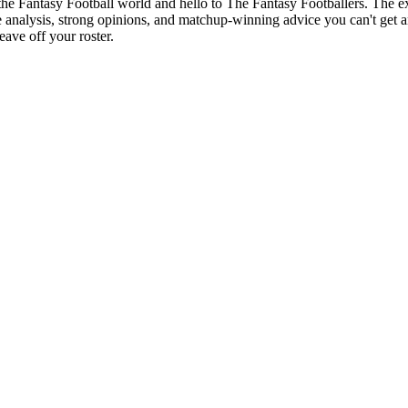
of the Fantasy Football world and hello to The Fantasy Footballers. Th
analysis, strong opinions, and matchup-winning advice you can't get a
ave off your roster.