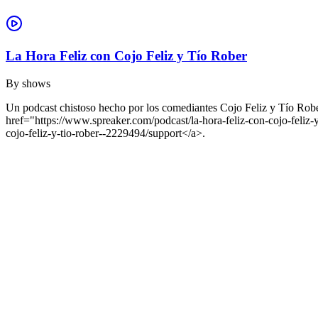
La Hora Feliz con Cojo Feliz y Tío Rober
By
shows
Un podcast chistoso hecho por los comediantes Cojo Feliz y Tío Rober
href="https://www.spreaker.com/podcast/la-hora-feliz-con-cojo-fel
cojo-feliz-y-tio-rober--2229494/support</a>.