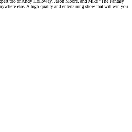
e expert trio of Andy Holloway, Jason Moore, and Mike "The Fantasy
nywhere else. A high-quality and entertaining show that will win you