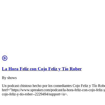
La Hora Feliz con Cojo Feliz y Tío Rober
By
shows
Un podcast chistoso hecho por los comediantes Cojo Feliz y Tío Rober
href="https://www.spreaker.com/podcast/la-hora-feliz-con-cojo-fel
cojo-feliz-y-tio-rober--2229494/support</a>.