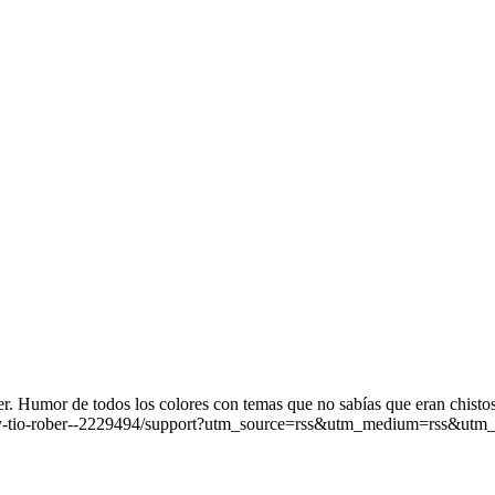
. Humor de todos los colores con temas que no sabías que eran chistos
iz-y-tio-rober--2229494/support?utm_source=rss&utm_medium=rss&utm_