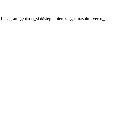
guez Instagram @atodo_si @stephanierdzs @cartasaluniverso_