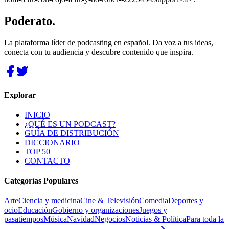
Poderato
.
La plataforma líder de podcasting en español. Da voz a tus ideas,
conecta con tu audiencia y descubre contenido que inspira.
Explorar
INICIO
¿QUÉ ES UN PODCAST?
GUÍA DE DISTRIBUCIÓN
DICCIONARIO
TOP 50
CONTACTO
Categorías Populares
Arte
Ciencia y medicina
Cine & Televisión
Comedia
Deportes y
ocio
Educación
Gobierno y organizaciones
Juegos y
pasatiempos
Música
Navidad
Negocios
Noticias & Política
Para toda la