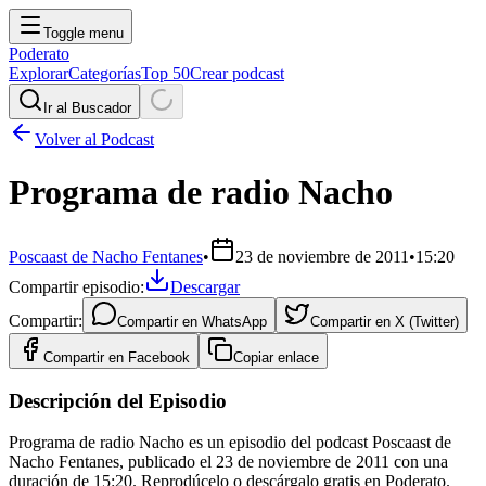
Toggle menu
Poderato
Explorar
Categorías
Top 50
Crear podcast
Ir al Buscador
Volver al Podcast
Programa de radio Nacho
Poscaast de Nacho Fentanes
•
23 de noviembre de 2011
•
15:20
Compartir episodio:
Descargar
Compartir:
Compartir en
WhatsApp
Compartir en
X (Twitter)
Compartir en
Facebook
Copiar enlace
Descripción del Episodio
Programa de radio Nacho es un episodio del podcast Poscaast de
Nacho Fentanes, publicado el 23 de noviembre de 2011 con una
duración de 15:20. Reprodúcelo o descárgalo gratis en Poderato.