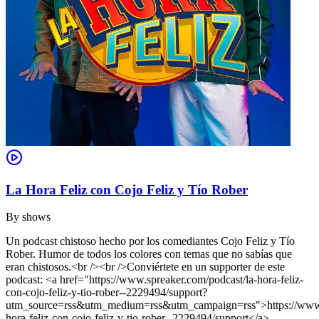
La Hora Feliz con Cojo Feliz y Tío Rober
By
shows
Un podcast chistoso hecho por los comediantes Cojo Feliz y Tío
Rober. Humor de todos los colores con temas que no sabías que
eran chistosos.<br /><br />Conviértete en un supporter de este
podcast: <a href="https://www.spreaker.com/podcast/la-hora-feliz-
con-cojo-feliz-y-tio-rober--2229494/support?
utm_source=rss&utm_medium=rss&utm_campaign=rss">https://www.s
hora-feliz-con-cojo-feliz-y-tio-rober--2229494/support</a>.