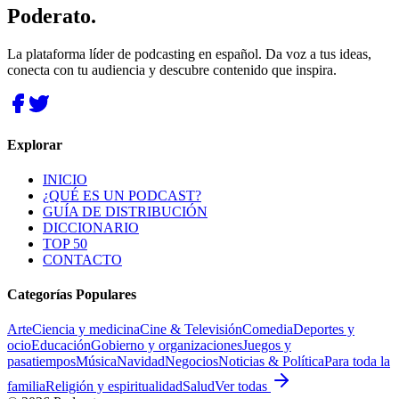
Poderato
.
La plataforma líder de podcasting en español. Da voz a tus ideas,
conecta con tu audiencia y descubre contenido que inspira.
Explorar
INICIO
¿QUÉ ES UN PODCAST?
GUÍA DE DISTRIBUCIÓN
DICCIONARIO
TOP 50
CONTACTO
Categorías Populares
Arte
Ciencia y medicina
Cine & Televisión
Comedia
Deportes y
ocio
Educación
Gobierno y organizaciones
Juegos y
pasatiempos
Música
Navidad
Negocios
Noticias & Política
Para toda la
familia
Religión y espiritualidad
Salud
Ver todas