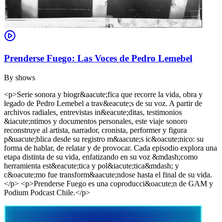
Prenderse Fuego: Las Voces de Pedro Lemebel
By
shows
<p>Serie sonora y biogr&aacute;fica que recorre la vida, obra y
legado de Pedro Lemebel a trav&eacute;s de su voz. A partir de
archivos radiales, entrevistas in&eacute;ditas, testimonios
&iacute;ntimos y documentos personales, este viaje sonoro
reconstruye al artista, narrador, cronista, performer y figura
p&uacute;blica desde su registro m&aacute;s ic&oacute;nico: su
forma de hablar, de relatar y de provocar. Cada episodio explora una
etapa distinta de su vida, enfatizando en su voz &mdash;como
herramienta est&eacute;tica y pol&iacute;tica&mdash; y
c&oacute;mo fue transform&aacute;ndose hasta el final de su vida.
</p> <p>Prenderse Fuego es una coproducci&oacute;n de GAM y
Podium Podcast Chile.</p>