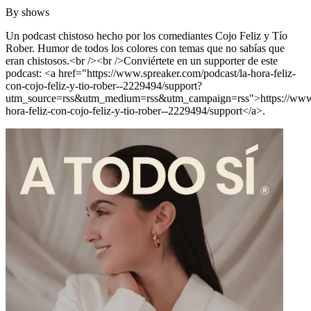
By
shows
Un podcast chistoso hecho por los comediantes Cojo Feliz y Tío
Rober. Humor de todos los colores con temas que no sabías que
eran chistosos.<br /><br />Conviértete en un supporter de este
podcast: <a href="https://www.spreaker.com/podcast/la-hora-feliz-
con-cojo-feliz-y-tio-rober--2229494/support?
utm_source=rss&utm_medium=rss&utm_campaign=rss">https://www.s
hora-feliz-con-cojo-feliz-y-tio-rober--2229494/support</a>.