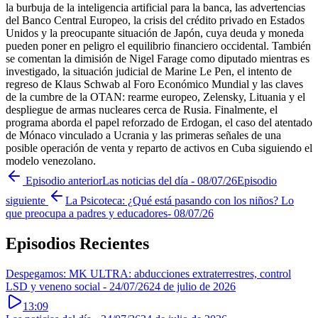
la burbuja de la inteligencia artificial para la banca, las advertencias
del Banco Central Europeo, la crisis del crédito privado en Estados
Unidos y la preocupante situación de Japón, cuya deuda y moneda
pueden poner en peligro el equilibrio financiero occidental. También
se comentan la dimisión de Nigel Farage como diputado mientras es
investigado, la situación judicial de Marine Le Pen, el intento de
regreso de Klaus Schwab al Foro Económico Mundial y las claves
de la cumbre de la OTAN: rearme europeo, Zelensky, Lituania y el
despliegue de armas nucleares cerca de Rusia. Finalmente, el
programa aborda el papel reforzado de Erdogan, el caso del atentado
de Mónaco vinculado a Ucrania y las primeras señales de una
posible operación de venta y reparto de activos en Cuba siguiendo el
modelo venezolano.
Episodio anterior
Las noticias del día - 08/07/26
Episodio
siguiente
La Psicoteca: ¿Qué está pasando con los niños? Lo
que preocupa a padres y educadores- 08/07/26
Episodios Recientes
Despegamos: MK ULTRA: abducciones extraterrestres, control
LSD y veneno social - 24/07/26
24 de julio de 2026
13:09