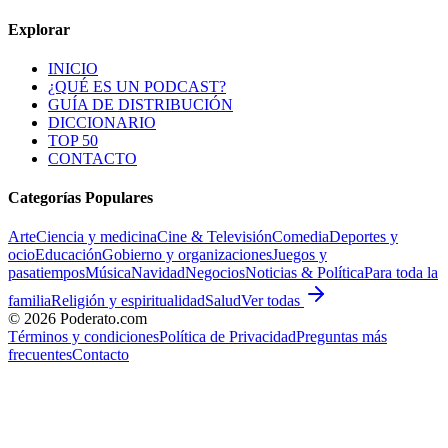
Explorar
INICIO
¿QUÉ ES UN PODCAST?
GUÍA DE DISTRIBUCIÓN
DICCIONARIO
TOP 50
CONTACTO
Categorías Populares
Arte
Ciencia y medicina
Cine & Televisión
Comedia
Deportes y
ocio
Educación
Gobierno y organizaciones
Juegos y
pasatiempos
Música
Navidad
Negocios
Noticias & Política
Para toda la
familia
Religión y espiritualidad
Salud
Ver todas
©
2026
Poderato.com
Términos y condiciones
Política de Privacidad
Preguntas más
frecuentes
Contacto