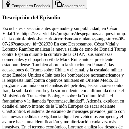
Compartir en
Facebook
Copiar enlace
Descripción del Episodio
Escucha esta sección antes que nadie y sin publicidad, en César
Vidal TV: https://cesarvidal.tv/programs/despegamos-ataques-trump-
chat-control-miedo-bancario-terrorismo-ucraniano-y-auge-turco-08-
07-26?category_id=282930 En este Despegamos, César Vidal y
Lorenzo Ramírez analizan la nueva salida de tono de Donald Trump
contra España durante la cumbre de la OTAN, sus amenazas
comerciales y el papel servil de Mark Rutte ante el presidente
estadounidense. También abordan la situación en Panamá, las
acusaciones de Trump sobre China y el canal, y la escalada militar
entre Estados Unidos e Irán tras los bombardeos norteamericanos y
la respuesta iraní contra objetivos militares en Oriente Medio. El
programa continúa con el análisis del petróleo, las sanciones contra
Irán, la subida del crudo y la sorprendente teoría difundida desde el
Ministerio de Transición Ecológica sobre la “cultura fósil”, el
franquismo y la llamada “petromasculinidad”. Además, explican en
detalle el nuevo intento de la Unión Europea de sacar adelante
ChatControl, el sistema de escaneo de mensajes privados, junto con
las nuevas medidas de vigilancia digital en vehículos europeos y el
avance hacia una identificación y monitorización cada vez más
invasivas. En el terreno económico, Lorenzo analiza los riesgos de