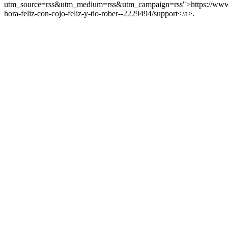
utm_source=rss&utm_medium=rss&utm_campaign=rss">https://www.s
hora-feliz-con-cojo-feliz-y-tio-rober--2229494/support</a>.