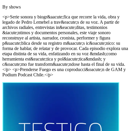
By
shows
<p>Serie sonora y biogr&aacute;fica que recorre la vida, obra y
legado de Pedro Lemebel a trav&eacute;s de su voz. A partir de
archivos radiales, entrevistas in&eacute;ditas, testimonios
&iacute;ntimos y documentos personales, este viaje sonoro
reconstruye al artista, narrador, cronista, performer y figura
p&uacute;blica desde su registro m&aacute;s ic&oacute;nico: su
forma de hablar, de relatar y de provocar. Cada episodio explora una
etapa distinta de su vida, enfatizando en su voz &mdash;como
herramienta est&eacute;tica y pol&iacute;tica&mdash; y
c&oacute;mo fue transform&aacute;ndose hasta el final de su vida.
</p> <p>Prenderse Fuego es una coproducci&oacute;n de GAM y
Podium Podcast Chile.</p>