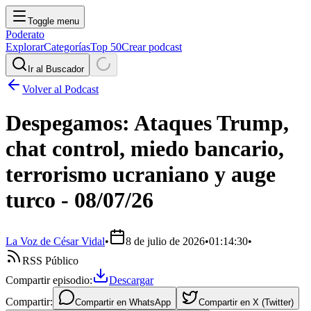
Toggle menu
Poderato
Explorar
Categorías
Top 50
Crear podcast
Ir al Buscador
Volver al Podcast
Despegamos: Ataques Trump,
chat control, miedo bancario,
terrorismo ucraniano y auge
turco - 08/07/26
La Voz de César Vidal
•
8 de julio de 2026
•
01:14:30
•
RSS Público
Compartir episodio:
Descargar
Compartir:
Compartir en
WhatsApp
Compartir en
X (Twitter)