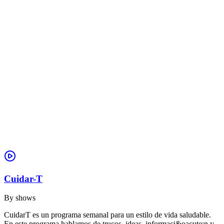
Cuidar-T
By
shows
CuidarT es un programa semanal para un estilo de vida saludable.
En este programa hablamos de trucos, ideas, informaci&oacute;n y