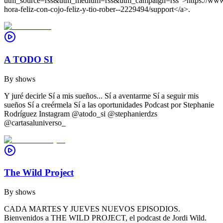
utm_source=rss&utm_medium=rss&utm_campaign=rss">https://www.s
hora-feliz-con-cojo-feliz-y-tio-rober--2229494/support</a>.
A TODO SI
By
shows
Y juré decirle Sí a mis sueños... Sí a aventarme Sí a seguir mis
sueños Sí a creérmela Sí a las oportunidades Podcast por Stephanie
Rodríguez Instagram @atodo_si @stephanierdzs
@cartasaluniverso_
The Wild Project
By
shows
CADA MARTES Y JUEVES NUEVOS EPISODIOS.
Bienvenidos a THE WILD PROJECT, el podcast de Jordi Wild.