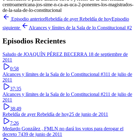
centroamericana-jos-sime-n-ca-as-uca-2-ponentes-los-magistrados-
de-la-sala-de-lo-constitucional
Episodio anterior
Rebeldía de ayer Rebeldía de hoy
Episodio
siguiente
Alcances y límites de la Sala de lo Constitucional #2
Episodios Recientes
Saludo de JOAQUÍN PÉREZ BECERRA
18 de septiembre de
2011
0:58
Alcances y límites de la Sala de lo Constitucional #3
11 de julio de
2011
37:35
Alcances y límites de la Sala de lo Constitucional #2
11 de julio de
2011
38:49
Rebeldía de ayer Rebeldía de hoy
25 de junio de 2011
7:26
Medardo González , FMLN no dará los votos para derogar el
decreto 743
9 de junio de 2011