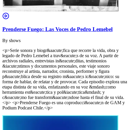
Prenderse Fuego: Las Voces de Pedro Lemebel
By
shows
<p>Serie sonora y biogr&aacute;fica que recorre la vida, obra y
legado de Pedro Lemebel a trav&eacute;s de su voz. A partir de
archivos radiales, entrevistas in&eacute;ditas, testimonios
&iacute;ntimos y documentos personales, este viaje sonoro
reconstruye al artista, narrador, cronista, performer y figura
p&uacute;blica desde su registro m&aacute;s ic&oacute;nico: su
forma de hablar, de relatar y de provocar. Cada episodio explora una
etapa distinta de su vida, enfatizando en su voz &mdash;como
herramienta est&eacute;tica y pol&iacute;tica&mdash; y
c&oacute;mo fue transform&aacute;ndose hasta el final de su vida.
</p> <p>Prenderse Fuego es una coproducci&oacute;n de GAM y
Podium Podcast Chile.</p>