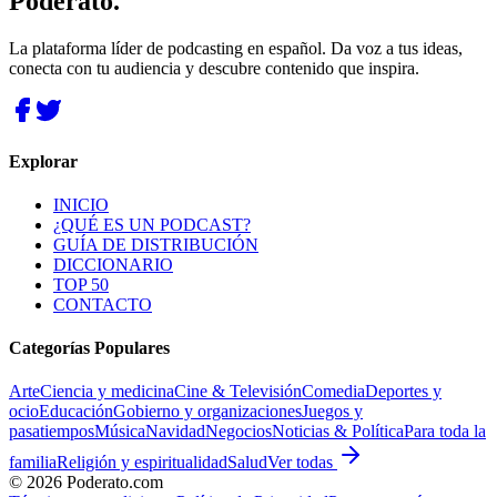
Poderato
.
La plataforma líder de podcasting en español. Da voz a tus ideas,
conecta con tu audiencia y descubre contenido que inspira.
Explorar
INICIO
¿QUÉ ES UN PODCAST?
GUÍA DE DISTRIBUCIÓN
DICCIONARIO
TOP 50
CONTACTO
Categorías Populares
Arte
Ciencia y medicina
Cine & Televisión
Comedia
Deportes y
ocio
Educación
Gobierno y organizaciones
Juegos y
pasatiempos
Música
Navidad
Negocios
Noticias & Política
Para toda la
familia
Religión y espiritualidad
Salud
Ver todas
©
2026
Poderato.com