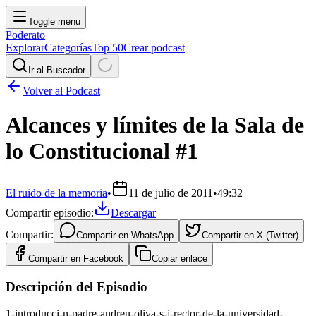
Toggle menu
Poderato
Explorar
Categorías
Top 50
Crear podcast
Ir al Buscador
Volver al Podcast
Alcances y límites de la Sala de
lo Constitucional #1
El ruido de la memoria
•
11 de julio de 2011
•
49:32
Compartir episodio:
Descargar
Compartir:
Compartir en
WhatsApp
Compartir en
X (Twitter)
Compartir en
Facebook
Copiar enlace
Descripción del Episodio
1-introducci-n-padre-andreu-oliva-s-j-rector-de-la-universidad-