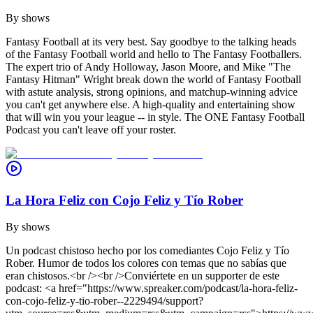
By
shows
Fantasy Football at its very best. Say goodbye to the talking heads
of the Fantasy Football world and hello to The Fantasy Footballers.
The expert trio of Andy Holloway, Jason Moore, and Mike "The
Fantasy Hitman" Wright break down the world of Fantasy Football
with astute analysis, strong opinions, and matchup-winning advice
you can't get anywhere else. A high-quality and entertaining show
that will win you your league -- in style. The ONE Fantasy Football
Podcast you can't leave off your roster.
La Hora Feliz con Cojo Feliz y Tío Rober
By
shows
Un podcast chistoso hecho por los comediantes Cojo Feliz y Tío
Rober. Humor de todos los colores con temas que no sabías que
eran chistosos.<br /><br />Conviértete en un supporter de este
podcast: <a href="https://www.spreaker.com/podcast/la-hora-feliz-
con-cojo-feliz-y-tio-rober--2229494/support?