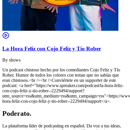
La Hora Feliz con Cojo Feliz y Tío Rober
By
shows
Un podcast chistoso hecho por los comediantes Cojo Feliz y Tío
Rober. Humor de todos los colores con temas que no sabías que
eran chistosos.<br /><br />Conviértete en un supporter de este
podcast: <a href="https://www.spreaker.com/podcast/la-hora-feliz-
con-cojo-feliz-y-tio-rober--2229494/support?
utm_source=rss&utm_medium=rss&utm_campaign=rss">https://www.s
hora-feliz-con-cojo-feliz-y-tio-rober--2229494/support</a>.
Poderato
.
La plataforma líder de podcasting en español. Da voz a tus ideas,