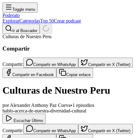
Toggle menu
Poderato
Explorar
Categorías
Top 50
Crear podcast
Ir al Buscador
Culturas de Nuestro Peru
Compartir
Compartir:
Compartir en
WhatsApp
Compartir en
X (Twitter)
Compartir en
Facebook
Copiar enlace
Culturas de Nuestro Peru
por
Alexander Anthony Paz Cueva
•
1
episodios
hablo-acerca-de-nuestra-diversidad-cultural
Escuchar Último
Compartir:
Compartir en
WhatsApp
Compartir en
X (Twitter)