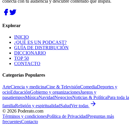
conecta con tu audiencia y descubre contenido que inspira.
Explorar
INICIO
¿QUÉ ES UN PODCAST?
GUÍA DE DISTRIBUCIÓN
DICCIONARIO
TOP 50
CONTACTO
Categorías Populares
Arte
Ciencia y medicina
Cine & Televisión
Comedia
Deportes y
ocio
Educación
Gobierno y organizaciones
Juegos y
pasatiempos
Música
Navidad
Negocios
Noticias & Política
Para toda la
familia
Religión y espiritualidad
Salud
Ver todas
©
2026
Poderato.com
Términos y condiciones
Política de Privacidad
Preguntas más
frecuentes
Contacto