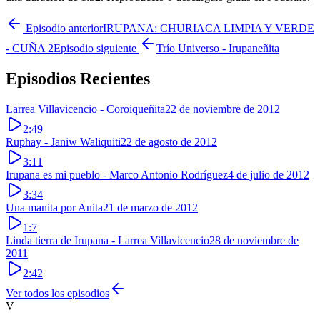
Episodio anterior
IRUPANA: CHURIACA LIMPIA Y VERDE
- CUÑA 2
Episodio siguiente
Trío Universo - Irupaneñita
Episodios Recientes
Larrea Villavicencio - Coroiqueñita
22 de noviembre de 2012
2:49
Ruphay - Janiw Waliquiti
22 de agosto de 2012
3:11
Irupana es mi pueblo - Marco Antonio Rodríguez
4 de julio de 2012
3:34
Una manita por Anita
21 de marzo de 2012
1:7
Linda tierra de Irupana - Larrea Villavicencio
28 de noviembre de
2011
2:42
Ver todos los episodios
V