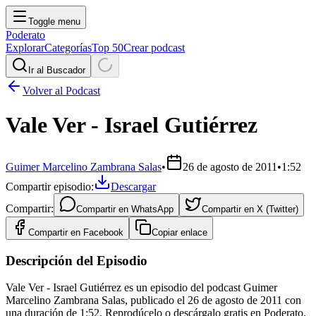
Toggle menu
Poderato
Explorar
Categorías
Top 50
Crear podcast
Ir al Buscador
Volver al Podcast
Vale Ver - Israel Gutiérrez
Guimer Marcelino Zambrana Salas
•
26 de agosto de 2011
•
1:52
Compartir episodio:
Descargar
Compartir:
Compartir en
WhatsApp
Compartir en
X (Twitter)
Compartir en
Facebook
Copiar enlace
Descripción del Episodio
Vale Ver - Israel Gutiérrez es un episodio del podcast Guimer
Marcelino Zambrana Salas, publicado el 26 de agosto de 2011 con
una duración de 1:52. Reprodúcelo o descárgalo gratis en Poderato.