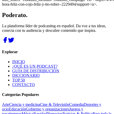
hora-feliz-con-cojo-feliz-y-tio-rober--2229494/support</a>.
Poderato
.
La plataforma líder de podcasting en español. Da voz a tus ideas,
conecta con tu audiencia y descubre contenido que inspira.
Explorar
INICIO
¿QUÉ ES UN PODCAST?
GUÍA DE DISTRIBUCIÓN
DICCIONARIO
TOP 50
CONTACTO
Categorías Populares
Arte
Ciencia y medicina
Cine & Televisión
Comedia
Deportes y
ocio
Educación
Gobierno y organizaciones
Juegos y
pasatiempos
Música
Navidad
Negocios
Noticias & Política
Para toda la