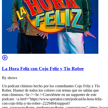
La Hora Feliz con Cojo Feliz y Tío Rober
By
shows
Un podcast chistoso hecho por los comediantes Cojo Feliz y Tío
Rober. Humor de todos los colores con temas que no sabías que
eran chistosos.<br /><br />Conviértete en un supporter de este
podcast: <a href="https://www.spreaker.com/podcast/la-hora-feliz-
con-cojo-feliz-y-tio-rober--2229494/support?
utm_source=rss&utm_medium=rss&utm_campaign=rss">https://www.s