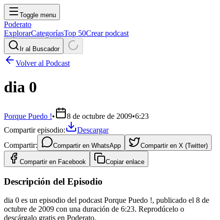
Toggle menu
Poderato
Explorar
Categorías
Top 50
Crear podcast
Ir al Buscador
Volver al Podcast
dia 0
Porque Puedo !
•
8 de octubre de 2009
•
6:23
Compartir episodio:
Descargar
Compartir:
Compartir en
WhatsApp
Compartir en
X (Twitter)
Compartir en
Facebook
Copiar enlace
Descripción del Episodio
dia 0 es un episodio del podcast Porque Puedo !, publicado el 8 de
octubre de 2009 con una duración de 6:23. Reprodúcelo o
descárgalo gratis en Poderato.