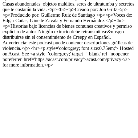
Casas abandonadas, objetos malditos, seres de ultratumba y secretos
que te costarán la vida. </p><br><p>Creado por: Jon Grilz </p>
<p>Producido por: Guillermo Ruiz de Santiago </p><p>Voces de:
Edgar Cañas, Ginette Zavala y Fernando Hernández </p><br>
<p>Historias bajo licencias de bienes comunes creativos y permiso
explícito de autor. Ningún extracto debe retransmitirse&nbsp;o
distribuirse sin el consentimiento de Creepy en Español.
Advertencia: este podcast puede contener descripciones gráficas de
violencia.</p><hr><p style='color:grey; font-size:0.75em;'> Hosted
on Acast. See <a style='color:grey;' target='_blank' rel='noopener
noreferrer' href='https://acast.com/privacy'>acast.com/privacy</a>
for more information.</p>